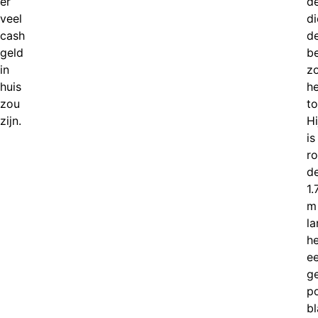
er
d
veel
di
cash
d
geld
b
in
z
huis
he
zou
to
zijn.
Hi
is
r
d
1.
m
la
he
e
g
po
b