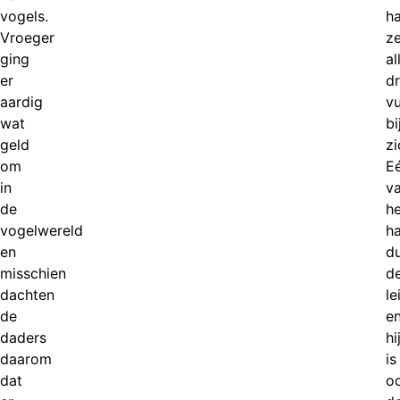
vogels.
h
Vroeger
z
ging
al
er
dr
aardig
v
wat
bi
geld
zi
om
E
in
v
de
h
vogelwereld
h
en
du
misschien
d
dachten
le
de
e
daders
hi
daarom
is
dat
o