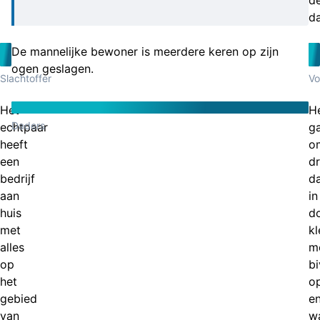
d
da
De mannelijke bewoner is meerdere keren op zijn
ogen geslagen.
Slachtoffer
Vo
Het
H
Daders
echtpaar
g
heeft
o
een
dr
bedrijf
d
aan
in
huis
d
met
kl
alles
m
op
b
het
o
gebied
e
van
wa