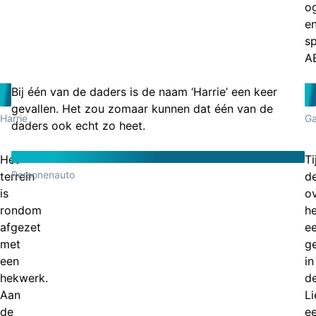
o
e
s
A
Bij één van de daders is de naam ‘Harrie’ een keer
gevallen. Het zou zomaar kunnen dat één van de
Harrie
Ga
daders ook echt zo heet.
Het
Ti
Personenauto
terrein
d
is
ov
rondom
he
afgezet
e
met
g
een
in
hekwerk.
d
Aan
Li
de
e