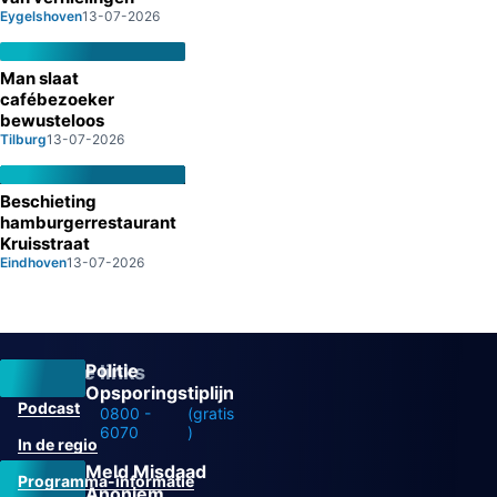
Eygelshoven
13-07-2026
Man slaat
cafébezoeker
bewusteloos
Tilburg
13-07-2026
Beschieting
hamburgerrestaurant
Kruisstraat
Eindhoven
13-07-2026
Politie
Overige links
Opsporingstiplijn
Podcast
0800 -
(gratis
6070
)
In de regio
Meld Misdaad
Programma-informatie
Anoniem