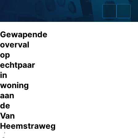
Gewapende
overval
op
Home
echtpaar
Zaken
in
woning
Fraudeurs
aan
Opsporingslijst
de
Cold Cases
Van
Heemstraweg
Tip doorgeven
Wamel
Volg ons