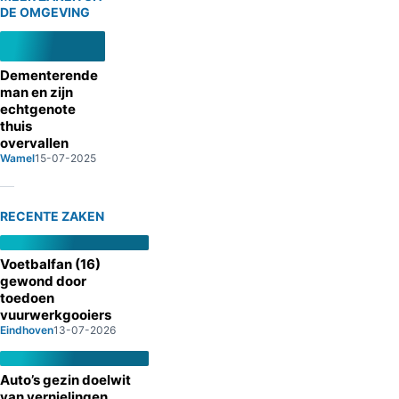
DE OMGEVING
Dementerende
man en zijn
echtgenote
thuis
overvallen
Wamel
15-07-2025
RECENTE ZAKEN
Voetbalfan (16)
gewond door
toedoen
vuurwerkgooiers
Eindhoven
13-07-2026
Auto’s gezin doelwit
van vernielingen