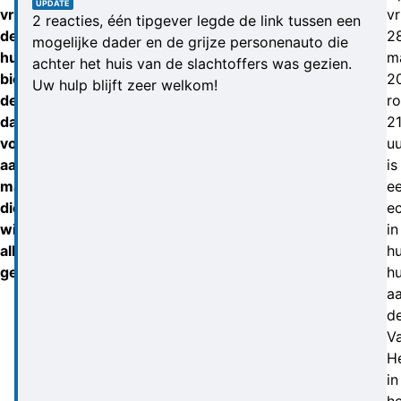
UPDATE
vrouw
v
2 reacties, één tipgever legde de link tussen een
des
2
mogelijke dader en de grijze personenauto die
huizes
m
achter het huis van de slachtoffers was gezien.
biedt
2
Uw hulp blijft zeer welkom!
de
r
daders
21
vogels
uu
aan,
is
maar
e
die
e
willen
in
alleen
h
geld.
hu
a
d
V
H
in