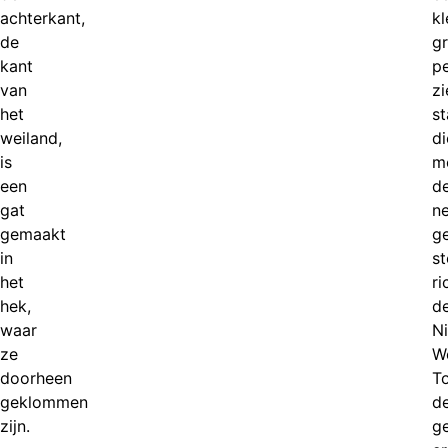
achterkant,
kl
de
gr
kant
p
van
zi
het
st
weiland,
di
is
m
een
d
gat
n
gemaakt
g
in
s
het
ri
hek,
d
waar
N
ze
W
doorheen
T
geklommen
d
zijn.
g