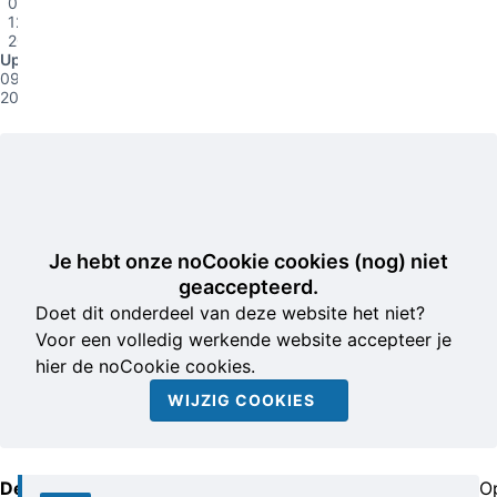
09-
12-
2014
Update
09-12-
2014
Je hebt onze noCookie cookies (nog) niet
geaccepteerd.
Doet dit onderdeel van deze website het niet?
Voor een volledig werkende website accepteer je
hier de noCookie cookies.
WIJZIG COOKIES
De
O