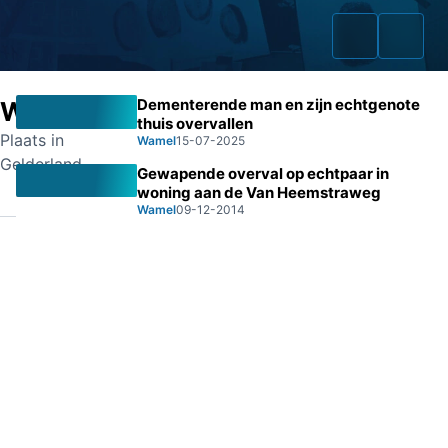
Dementerende man en zijn echtgenote
Wamel
thuis overvallen
Plaats in
Wamel
15-07-2025
Gelderland
Gewapende overval op echtpaar in
Home
woning aan de Van Heemstraweg
Wamel
09-12-2014
Zaken
Fraudeurs
Opsporingslijst
Cold Cases
Tip doorgeven
Volg ons