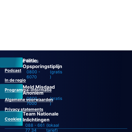
Politie
Overige links
Opsporingstiplijn
Podcast
0800 -
(gratis
6070
)
In de regio
Meld Misdaad
Programma-informatie
Anoniem
0800 -
(gratis
Algemene voorwaarden
7000
)
Privacy statements
Team Nationale
Cookies
Inlichtingen
088 - 661
(lokaal
77 34
tarief)