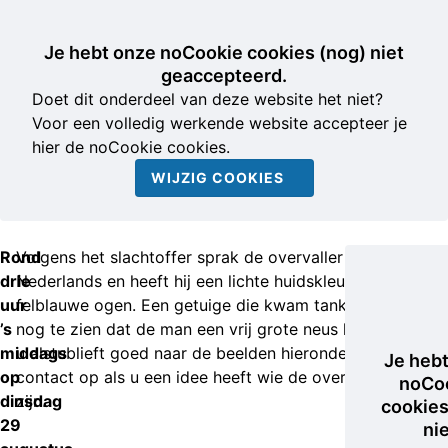
Je hebt onze noCookie cookies (nog) niet
geaccepteerd.
Doet dit onderdeel van deze website het niet?
Voor een volledig werkende website accepteer je
hier de noCookie cookies.
WIJZIG COOKIES
Rond
Volgens het slachtoffer sprak de overvaller accentloos
drie
Nederlands en heeft hij een lichte huidskleur en
uur
felblauwe ogen. Een getuige die kwam tanken dacht
’s
nog te zien dat de man een vrij grote neus heeft. Kijkt
middags
u alstublieft goed naar de beelden hieronder en neem
Je heb
op
contact op als u een idee heeft wie de overvaller kan
noCo
dinsdag
zijn.
cookies
29
ni