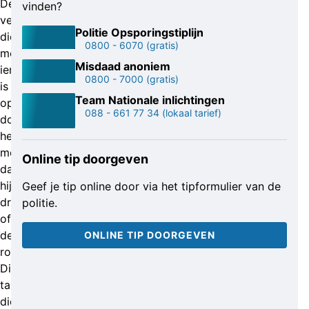
De
vinden?
verdachte,
Politie Opsporingstiplijn
die
0800 - 6070
(gratis)
mogelijk
Misdaad anoniem
iemand
0800 - 7000
(gratis)
is
Team Nationale inlichtingen
opgevallen
088 - 661 77 34
(lokaal tarief)
door
het
mondmasker
Online tip doorgeven
dat
hij
Geef je tip online door via het tipformulier van de
droeg
politie.
of
de
ONLINE TIP DOORGEVEN
rode
Dirk-
tas
die