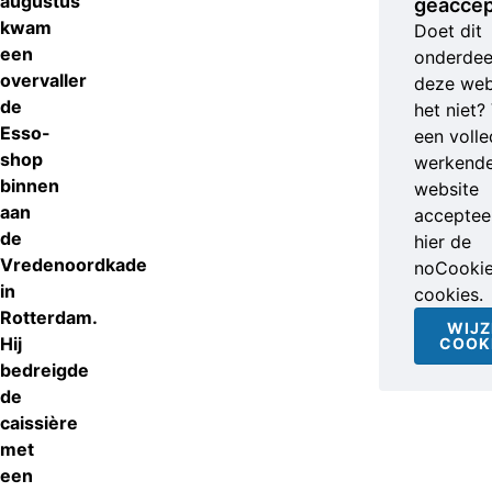
augustus
geaccep
kwam
Doet dit
een
onderdee
overvaller
deze web
de
het niet?
Esso-
een volle
shop
werkend
binnen
website
aan
accepteer
de
hier de
Vredenoordkade
noCooki
in
cookies.
Rotterdam.
WIJZ
Hij
COOK
bedreigde
de
caissière
met
een