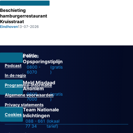
Beschieting
hamburgerrestaurant
Kruisstraat
Eindhoven
13-07-2026
Politie
Overige links
Opsporingstiplijn
Podcast
0800 -
(gratis
6070
)
In de regio
Meld Misdaad
Programma-informatie
Anoniem
0800 -
(gratis
Algemene voorwaarden
7000
)
Privacy statements
Team Nationale
Cookies
Inlichtingen
088 - 661
(lokaal
77 34
tarief)