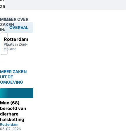
zat.
MEER
MEER OVER
ZAKEN
OVERVAL
IN:
Rotterdam
Plaats in Zuid-
Holland
MEER ZAKEN
UIT DE
OMGEVING
Man (68)
beroofd van
dierbare
halsketting
Rotterdam
06-07-2026