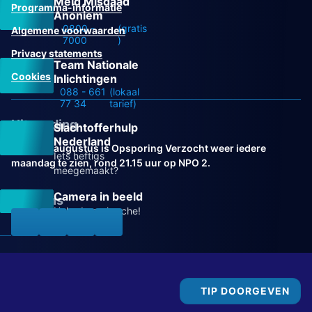
Meld Misdaad
Programma-informatie
Anoniem
0800 -
(gratis
Algemene voorwaarden
7000
)
Privacy statements
Team Nationale
Cookies
Inlichtingen
088 - 661
(lokaal
77 34
tarief)
Uitzending
Slachtofferhulp
Nederland
Vanaf 31 augustus is Opsporing Verzocht weer iedere
Iets heftigs
maandag te zien, rond 21.15 uur op NPO 2.
meegemaakt?
Camera in beeld
Volg ons
Help de recherche!
TIP DOORGEVEN