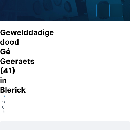
Gewelddadige
dood
Gé
Home
Geeraets
Zaken
(41)
in
Fraudeurs
Blerick
Opsporingslijst
Venlo
16-
Cold Cases
01-
2024
Tip doorgeven
Volg ons