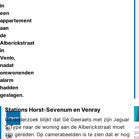
in
een
appartement
aan
de
Alberickstraat
in
Venlo,
nadat
omwonenden
alarm
hadden
geslagen.
Stations Horst-Sevenum en Venray
23-
01-
Uit onderzoek blijkt dat Gé Geeraets met zijn Jaguar
UPDATE
2024
S-Type naar de woning aan de Alberickstraat moet
Ja
In
g
zijn gereden. Op camerabeelden is te zien dat er nog
de
bij