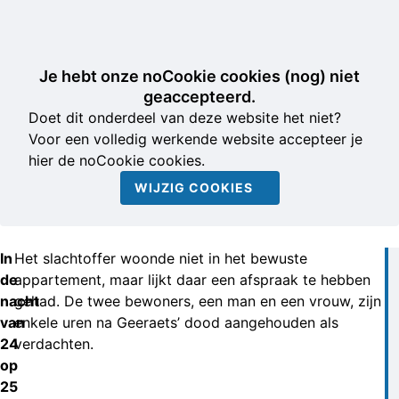
Je hebt onze noCookie cookies (nog) niet
geaccepteerd.
Doet dit onderdeel van deze website het niet?
Voor een volledig werkende website accepteer je
hier de noCookie cookies.
WIJZIG COOKIES
In
Het slachtoffer woonde niet in het bewuste
de
appartement, maar lijkt daar een afspraak te hebben
nacht
gehad. De twee bewoners, een man en een vrouw, zijn
van
enkele uren na Geeraets’ dood aangehouden als
24
verdachten.
op
25