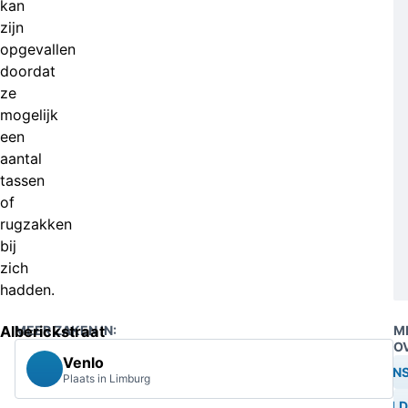
kan
zijn
opgevallen
doordat
ze
mogelijk
een
aantal
tassen
of
rugzakken
bij
zich
hadden.
Alberickstraat
MEER ZAKEN IN:
M
O
Venlo
LEVENS
Plaats in Limburg
GEWELD