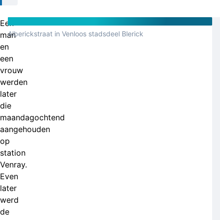
Een
Alberickstraat in Venloos stadsdeel Blerick
man
en
een
vrouw
werden
later
die
maandagochtend
aangehouden
op
station
Venray.
Even
later
werd
de