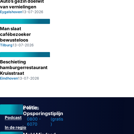
Auto’s gezin doelwit
van vernielingen
Eygelshoven
13-07-2026
Man slaat
cafébezoeker
bewusteloos
Tilburg
13-07-2026
Beschieting
hamburgerrestaurant
Kruisstraat
Eindhoven
13-07-2026
Politie
Overige links
Opsporingstiplijn
Podcast
0800 -
(gratis
6070
)
In de regio