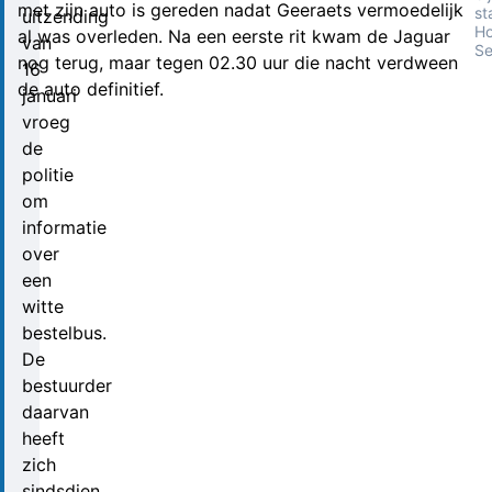
met zijn auto is gereden nadat Geeraets vermoedelijk
st
uitzending
Ho
al was overleden. Na een eerste rit kwam de Jaguar
van
S
nog terug, maar tegen 02.30 uur die nacht verdween
16
de auto definitief.
januari
vroeg
de
politie
om
informatie
over
een
witte
bestelbus.
De
bestuurder
daarvan
heeft
zich
sindsdien