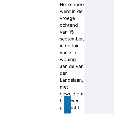
Herkenbosch
werd in de
vroege
ochtend
van 15
september,
in de tuin
van zijn
woning
aan de Van
der
Landelaan,
met
geweld om
het leven
gebracht.