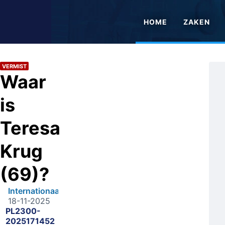
HOME
ZAKEN
VERMIST
Waar
is
Teresa
Krug
(69)?
Internationaal
18-11-2025
PL2300-
2025171452