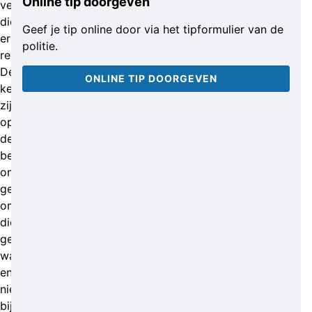
Online tip doorgeven
verdachten
die
Geef je tip online door via het tipformulier van de
erin
politie.
reden.
De
ONLINE TIP DOORGEVEN
kentekenplaten
zijn
op
de
beelden
onleesbaar
gemaakt,
omdat
die
gestolen
waren
en
niet
bij