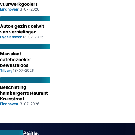
vuurwerkgooiers
Eindhoven
13-07-2026
Auto’s gezin doelwit
van vernielingen
Eygelshoven
13-07-2026
Man slaat
cafébezoeker
bewusteloos
Tilburg
13-07-2026
Beschieting
hamburgerrestaurant
Kruisstraat
Eindhoven
13-07-2026
Politie
Overige links