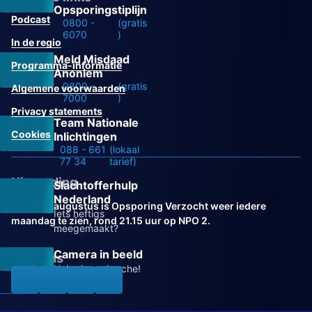
Opsporingstiplijn
Podcast
0800 -
(gratis
6070
)
In de regio
Meld Misdaad
Programma-informatie
Anoniem
0800 -
(gratis
Algemene voorwaarden
7000
)
Privacy statements
Team Nationale
Cookies
Inlichtingen
088 - 661
(lokaal
77 34
tarief)
Uitzending
Slachtofferhulp
Nederland
Vanaf 31 augustus is Opsporing Verzocht weer iedere
Iets heftigs
maandag te zien, rond 21.15 uur op NPO 2.
meegemaakt?
Camera in beeld
Volg ons
Help de recherche!