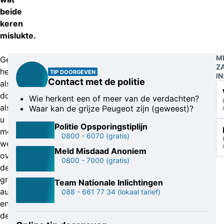
beide
keren
mislukte.
M
Geef
Z
het
TIP DOORGEVEN
IN
Contact met de politie
alstublieft
door
Wie herkent een of meer van de verdachten?
als
Waar kan de grijze Peugeot zijn (geweest)?
u
Politie Opsporingstiplijn
meer
0800 - 6070
(gratis)
weet
Meld Misdaad Anoniem
over
0800 - 7000
(gratis)
de
grijze
Team Nationale Inlichtingen
auto
088 - 661 77 34
(lokaal tarief)
en/of
de