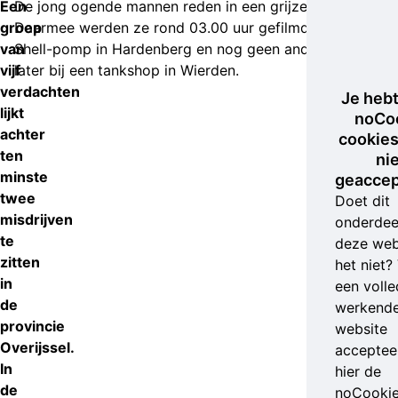
Een
De jong ogende mannen reden in een grijze Peugeot.
groep
Daarmee werden ze rond 03.00 uur gefilmd bij een
van
Shell-pomp in Hardenberg en nog geen anderhalf uur
vijf
later bij een tankshop in Wierden.
verdachten
Je heb
lijkt
noCo
achter
cookies
ten
ni
minste
geaccep
twee
Doet dit
misdrijven
onderdee
te
deze web
zitten
het niet?
in
een volle
de
werkend
provincie
website
Overijssel.
accepteer
In
hier de
de
noCooki