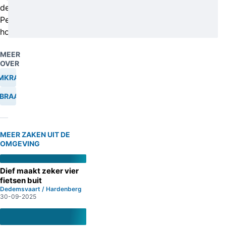
de
Peugeot
horen.
MEER
OVER
MKRAAK
NBRAAK
MEER ZAKEN UIT DE
OMGEVING
Dief maakt zeker vier
fietsen buit
Dedemsvaart / Hardenberg
30-09-2025