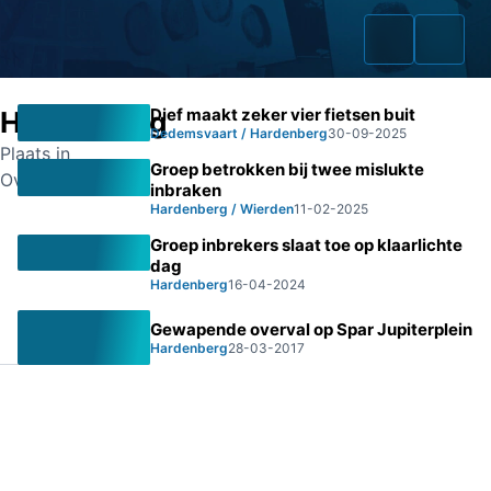
Dief maakt zeker vier fietsen buit
Hardenberg
Dedemsvaart / Hardenberg
30-09-2025
Plaats in
Groep betrokken bij twee mislukte
Overijssel
inbraken
Home
Hardenberg / Wierden
11-02-2025
Groep inbrekers slaat toe op klaarlichte
Zaken
dag
Hardenberg
16-04-2024
Fraudeurs
Gewapende overval op Spar Jupiterplein
Opsporingslijst
Hardenberg
28-03-2017
Cold Cases
Tip doorgeven
Volg ons