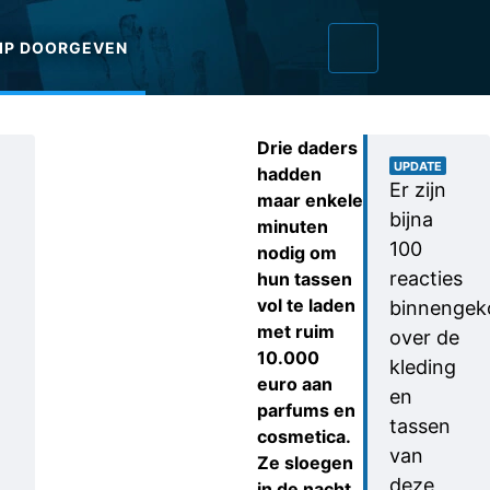
IP DOORGEVEN
Drie daders
UPDATE
hadden
Er zijn
maar enkele
bijna
minuten
100
nodig om
reacties
hun tassen
vol te laden
binnenge
met ruim
over de
10.000
kleding
euro aan
en
parfums en
tassen
cosmetica.
van
Ze sloegen
deze
in de nacht