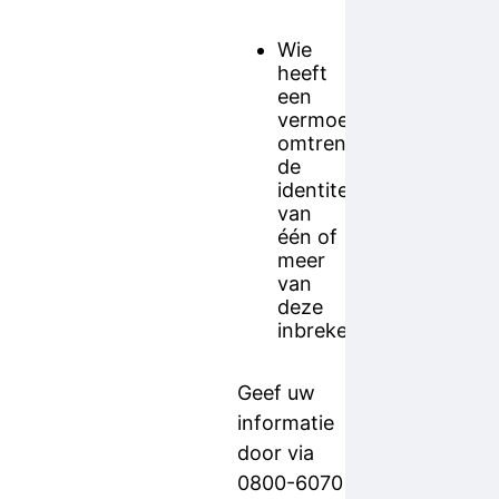
Wie
heeft
een
vermoeden
omtrent
de
identiteit
van
één of
meer
van
deze
inbrekers?
Geef uw
informatie
door via
0800-6070