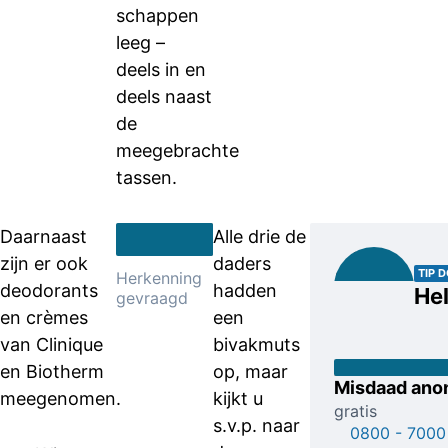
schappen
leeg –
deels in en
deels naast
de
meegebrachte
tassen.
Daarnaast
Alle drie de
zijn er ook
daders
TIP 
Herkenning
deodorants
hadden
Hel
gevraagd
en crèmes
een
van Clinique
bivakmuts
en Biotherm
op, maar
Misdaad ano
meegenomen.
kijkt u
gratis
s.v.p. naar
0800 - 7000