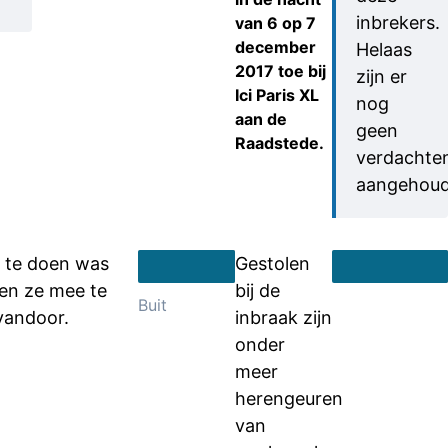
inbrekers.
van 6 op 7
december
Helaas
2017 toe bij
zijn er
Ici Paris XL
nog
aan de
geen
Raadstede.
verdachte
aangehoud
m te doen was
Gestolen
en ze mee te
bij de
Buit
vandoor.
inbraak zijn
onder
meer
herengeuren
van