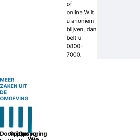
of
online.Wilt
u anoniem
blijven, dan
belt u
0800-
7000.
MEER
ZAKEN UIT
DE
OMGEVING
Doorrijder
Opsporing
Opsporing
Wie