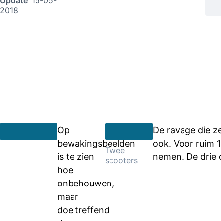
Update
15-05-
2018
Op
De ravage die z
bewakingsbeelden
ook. Voor ruim 
Twee
is te zien
nemen. De drie 
scooters
hoe
onbehouwen,
maar
doeltreffend