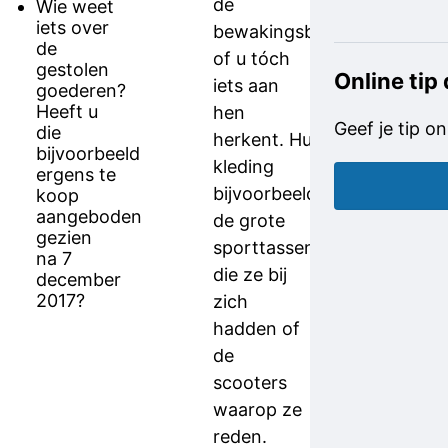
de
Wie weet
iets over
bewakingsbeelden
de
of u tóch
gestolen
Online tip
iets aan
goederen?
Heeft u
hen
Geef je tip on
die
herkent. Hun
bijvoorbeeld
kleding
ergens te
bijvoorbeeld,
koop
aangeboden
de grote
gezien
sporttassen
na 7
die ze bij
december
2017?
zich
hadden of
de
scooters
waarop ze
reden.