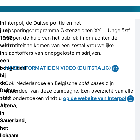
In
Interpol, de Duitse politie en het
juni
opsporingsprogramma ‘Aktenzeichen XY ... Ungelöst’
1997
roepen de hulp van het publiek in om achter de
werd
identiteit te komen van een zestal vrouwelijke
in
slachtoffers van onopgeloste misdrijven.
een
bosgebied
MEER INFORMATIE EN VIDEO (DUITSTALIG)
bij
de
Ook Nederlandse en Belgische
cold cases
zijn
Duitse
onderdeel van deze campagne. Een overzicht van alle
stad
22 onderzoeken vindt u
op de website van Interpol
Altena,
.
in
Sauerland,
het
lichaam