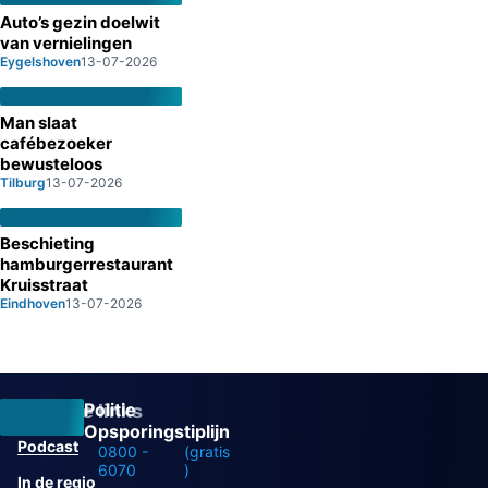
Auto’s gezin doelwit
van vernielingen
Eygelshoven
13-07-2026
Man slaat
cafébezoeker
bewusteloos
Tilburg
13-07-2026
Beschieting
hamburgerrestaurant
Kruisstraat
Eindhoven
13-07-2026
Politie
Overige links
Opsporingstiplijn
Podcast
0800 -
(gratis
6070
)
In de regio