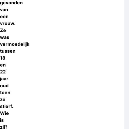
gevonden
van
een
vrouw.
Ze
was
vermoedelijk
tussen
18
en
22
jaar
oud
toen
ze
stierf.
Wie
is
zij?