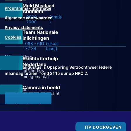
Meld Misdaad
Programma-informatie
Anoniem
0800 -
(gratis
Algemene voorwaarden
7000
)
Privacy statements
Team Nationale
Cookies
Inlichtingen
088 - 661
(lokaal
77 34
tarief)
Uitzending
Slachtofferhulp
Nederland
Vanaf 31 augustus is Opsporing Verzocht weer iedere
Iets heftigs
maandag te zien, rond 21.15 uur op NPO 2.
meegemaakt?
Camera in beeld
Volg ons
Help de recherche!
TIP DOORGEVEN