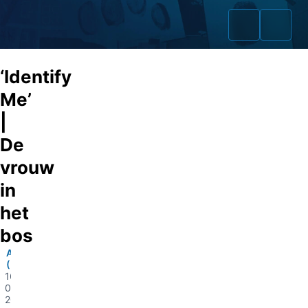
‘Identify
Me’
|
Home
De
Zaken
vrouw
in
Fraudeurs
het
Opsporingslijst
bos
Cold Cases
Altena
(Duitsland)
16-
Tip doorgeven
05-
2023
Volg ons