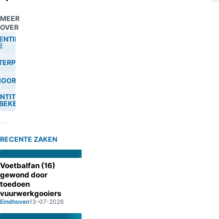
MEER
OVER
ENTIFY
E
TERPOL
OORD
ENTITEIT
BEKEND
RECENTE ZAKEN
Voetbalfan (16)
gewond door
toedoen
vuurwerkgooiers
Eindhoven
13-07-2026