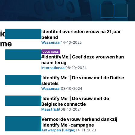
Identiteit overleden vrouw na 21 jaar
identify
bekend
me
Wassenaar
14-10-2025
COLD CASE
Home
#IdentifyMe | Geef deze vrouwen hun
naam terug
Zaken
Internationaal
08-10-2024
‘Identify Me’ | De vrouw met de Duitse
Fraudeurs
sleutels
Wassenaar
08-10-2024
Opsporingslijst
‘Identify Me’ | De vrouw met de
Belgische connectie
Cold Cases
Maastricht
08-10-2024
Vermoorde vrouw herkend dankzij
Tip doorgeven
‘Identify Me’-campagne
Antwerpen (België)
14-11-2023
Volg ons