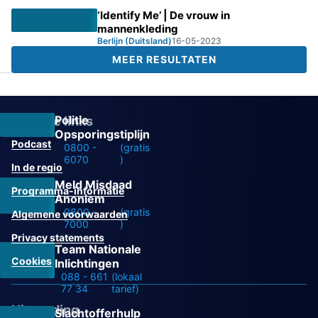
‘Identify Me’ | De vrouw in
mannenkleding
Berlijn (Duitsland)
16-05-2023
MEER RESULTATEN
Politie
Overige links
Opsporingstiplijn
Podcast
0800 -
(gratis
6070
)
In de regio
Meld Misdaad
Programma-informatie
Anoniem
0800 -
(gratis
Algemene voorwaarden
7000
)
Privacy statements
Team Nationale
Cookies
Inlichtingen
088 - 661
(lokaal
77 34
tarief)
Uitzending
Slachtofferhulp