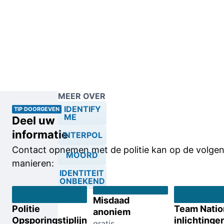
MEER OVER
IDENTIFY
TIP DOORGEVEN
ME
Deel uw
informatie
INTERPOL
Contact opnemen met de politie kan op de volge
MOORD
manieren:
IDENTITEIT
ONBEKEND
Misdaad
Politie
Team Natio
anoniem
Opsporingstiplijn
inlichtinge
gratis