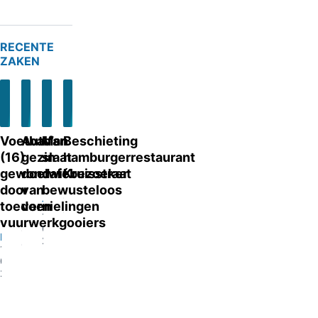
RECENTE
ZAKEN
Voetbalfan
Auto’s
Man
Beschieting
(16)
gezin
slaat
hamburgerrestaurant
gewond
doelwit
cafébezoeker
Kruisstraat
Eindhoven
door
van
bewusteloos
13-
Tilburg
toedoen
vernielingen
07-
13-
Eygelshoven
vuurwerkgooiers
2026
07-
13-
Eindhoven
2026
07-
13-
2026
07-
2026