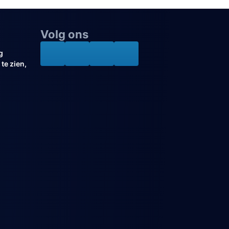
Volg ons
g
te zien,