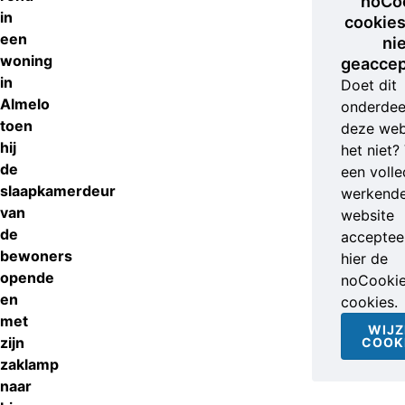
noCo
in
cookies
een
ni
woning
geaccep
in
Doet dit
Almelo
onderdee
toen
deze web
hij
het niet?
de
een volle
slaapkamerdeur
werkend
van
website
de
accepteer
bewoners
hier de
opende
noCooki
en
cookies.
met
WIJZ
zijn
COOK
zaklamp
naar