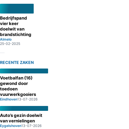
Bedrijfspand
vier keer
doelwit van
brandstichting
Almelo
25-02-2025
RECENTE ZAKEN
Voetbalfan (16)
gewond door
toedoen
vuurwerkgooiers
Eindhoven
13-07-2026
Auto’s gezin doelwit
van vernielingen
Eygelshoven
13-07-2026