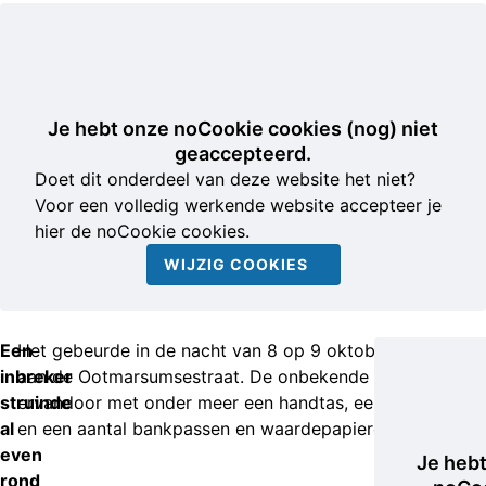
Je hebt onze noCookie cookies (nog) niet
geaccepteerd.
Doet dit onderdeel van deze website het niet?
Voor een volledig werkende website accepteer je
hier de noCookie cookies.
WIJZIG COOKIES
Een
Het gebeurde in de nacht van 8 op 9 oktober 2022
inbreker
aan de Ootmarsumsestraat. De onbekende man ging
struinde
ervandoor met onder meer een handtas, een telefoon
al
en een aantal bankpassen en waardepapieren.
even
Je heb
rond