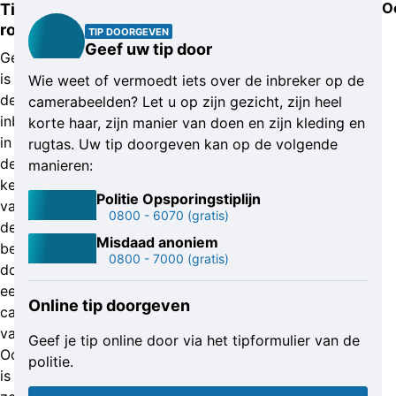
O
Tijdje
rondgehangen
TIP DOORGEVEN
Geef uw tip door
Gelukkig
is
Wie weet of vermoedt iets over de inbreker op de
de
camerabeelden? Let u op zijn gezicht, zijn heel
inbreker
korte haar, zijn manier van doen en zijn kleding en
in
rugtas. Uw tip doorgeven kan op de volgende
de
manieren:
keuken
Politie Opsporingstiplijn
van
0800 - 6070
(gratis)
de
Misdaad anoniem
bewoners
0800 - 7000
(gratis)
door
een
Online tip doorgeven
camera
vastgelegd.
Geef je tip online door via het tipformulier van de
Ook
politie.
is