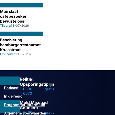
Man slaat
cafébezoeker
bewusteloos
Tilburg
13-07-2026
Beschieting
hamburgerrestaurant
Kruisstraat
Eindhoven
13-07-2026
Politie
Overige links
Opsporingstiplijn
Podcast
0800 -
(gratis
6070
)
In de regio
Meld Misdaad
Programma-informatie
Anoniem
0800 -
(gratis
Algemene voorwaarden