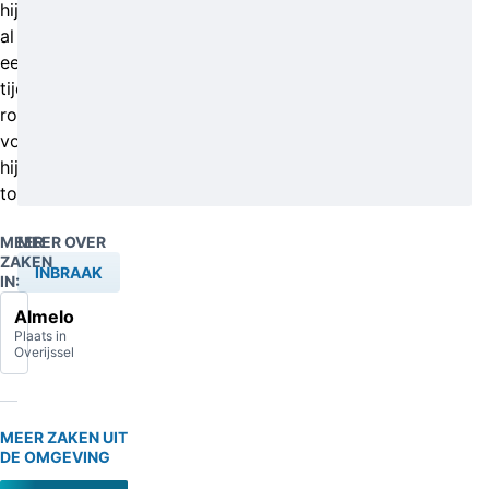
hij
al
een
tijdje
rondhing
voor
hij
toesloeg.
MEER
MEER OVER
ZAKEN
INBRAAK
IN:
Almelo
Plaats in
Overijssel
MEER ZAKEN UIT
DE OMGEVING