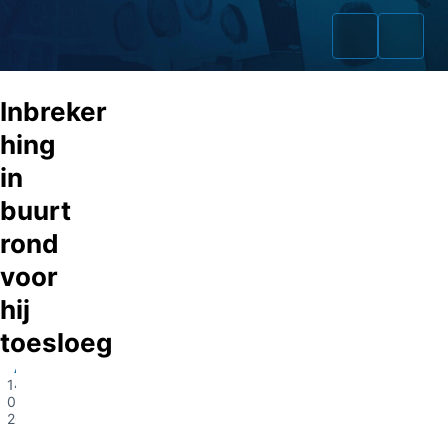
Inbreker
hing
in
Home
buurt
Zaken
rond
voor
Fraudeurs
hij
Opsporingslijst
toesloeg
Cold Cases
Almelo
14-
03-
Tip doorgeven
2023
Volg ons