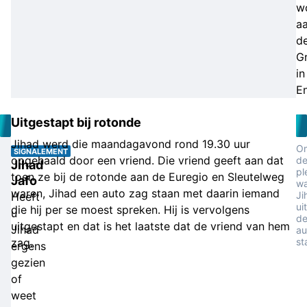
w
a
d
Gr
in
E
Uitgestapt bij rotonde
Jihad werd die maandagavond rond 19.30 uur
Om
SIGNALEMENT
opgehaald door een vriend. Die vriend geeft aan dat
d
Jihad
pl
toen ze bij de rotonde aan de Euregio en Sleutelweg
Jafo
wa
waren, Jihad een auto zag staan met daarin iemand
Ji
Heeft
uit
die hij per se moest spreken. Hij is vervolgens
u
d
uitgestapt en dat is het laatste dat de vriend van hem
Jihad
au
zag.
st
ergens
gezien
of
weet