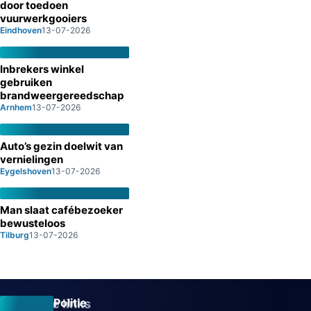
door toedoen
vuurwerkgooiers
Eindhoven
13-07-2026
Inbrekers winkel
gebruiken
brandweergereedschap
Arnhem
13-07-2026
Auto’s gezin doelwit van
vernielingen
Eygelshoven
13-07-2026
Man slaat cafébezoeker
bewusteloos
Tilburg
13-07-2026
Politie
Overige links