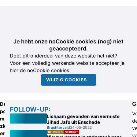
Je hebt onze noCookie cookies (nog) niet
geaccepteerd.
Doet dit onderdeel van deze website het niet?
Voor een volledig werkende website accepteer je
hier de noCookie cookies.
WIJZIG COOKIES
G
De
FOLLOW-UP:
politie
V
Lichaam gevonden van vermiste
maakt
d
Jihad Jafo uit Enschede
zich
Bruchterveld
24-05-2022
v
ernstig
BELONING
VERMIST
v