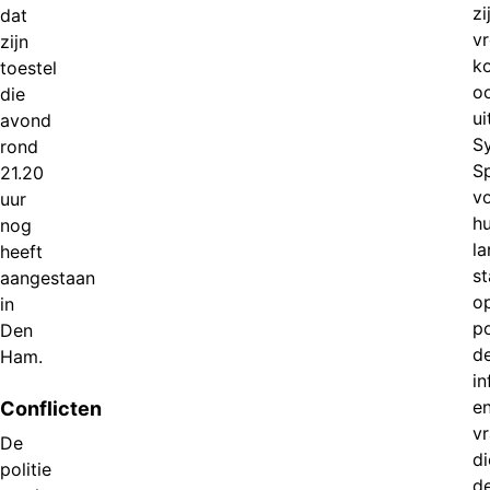
zi
dat
v
zijn
k
toestel
oo
die
ui
avond
Sy
rond
Sp
21.20
v
uur
h
nog
l
heeft
s
aangestaan
o
in
po
Den
d
Ham.
in
e
Conflicten
v
De
di
politie
d