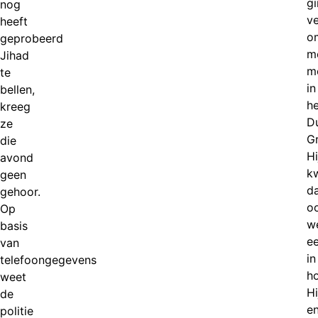
g
nog
ve
heeft
o
geprobeerd
m
Jihad
m
te
in
bellen,
he
kreeg
Du
ze
G
die
Hi
avond
k
geen
d
gehoor.
o
Op
w
basis
e
van
in
telefoongegevens
h
weet
Hi
de
e
politie