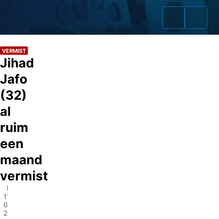
VERMIST
Jihad
Jafo
Home
(32)
al
Zaken
ruim
Fraudeurs
een
Opsporingslijst
maand
vermist
Cold Cases
Enschede
11-
Tip doorgeven
01-
2022
Volg ons