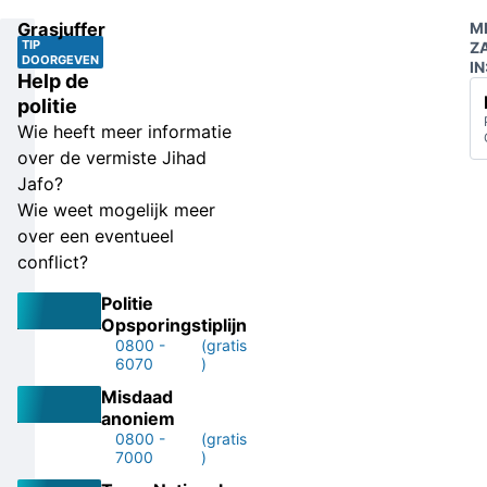
Grasjuffer
M
TIP
Z
DOORGEVEN
IN
Help de
politie
Wie heeft meer informatie
over de vermiste Jihad
Jafo?
Wie weet mogelijk meer
over een eventueel
conflict?
Politie
Opsporingstiplijn
0800 -
(gratis
6070
)
Misdaad
anoniem
0800 -
(gratis
7000
)