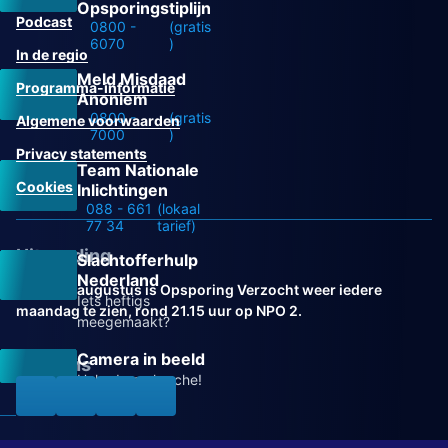
Opsporingstiplijn
Podcast
0800 -
(gratis
6070
)
In de regio
Meld Misdaad
Programma-informatie
Anoniem
0800 -
(gratis
Algemene voorwaarden
7000
)
Privacy statements
Team Nationale
Cookies
Inlichtingen
088 - 661
(lokaal
77 34
tarief)
Uitzending
Slachtofferhulp
Nederland
Vanaf 31 augustus is Opsporing Verzocht weer iedere
Iets heftigs
maandag te zien, rond 21.15 uur op NPO 2.
meegemaakt?
Camera in beeld
Volg ons
Help de recherche!