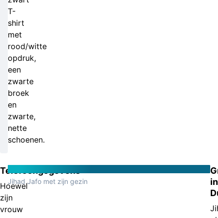
T-
shirt
met
rood/witte
opdruk,
een
zwarte
broek
en
zwarte,
nette
schoenen.
Telefoongegevens
G
in
Jihad Jafo met zijn gezin
Hoewel
D
zijn
J
vrouw