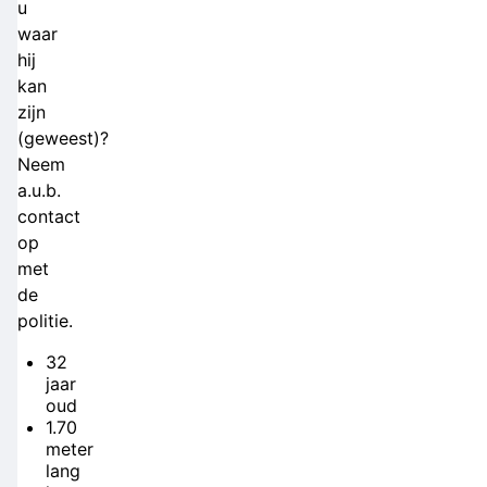
u
waar
hij
kan
zijn
(geweest)?
Neem
a.u.b.
contact
op
met
de
politie.
32
jaar
oud
1.70
meter
lang