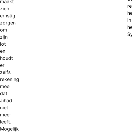
maakt
r
zich
he
ernstig
in
zorgen
he
om
Sy
zijn
lot
en
houdt
er
zelfs
rekening
mee
dat
Jihad
niet
meer
leeft.
Mogelijk