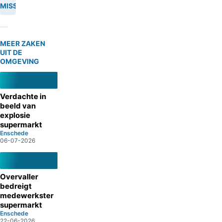
MISSING
MEER ZAKEN
UIT DE
OMGEVING
Verdachte in
beeld van
explosie
supermarkt
Enschede
06-07-2026
Overvaller
bedreigt
medewerkster
supermarkt
Enschede
22-06-2026