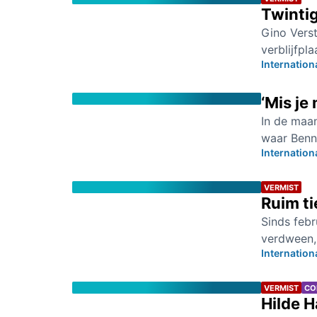
Twintig
Gino Verst
verblijfpl
Internation
‘Mis je
In de maan
waar Benni
Internation
VERMIST
Ruim ti
Sinds febr
verdween, 
Internation
VERMIST
CO
Hilde H