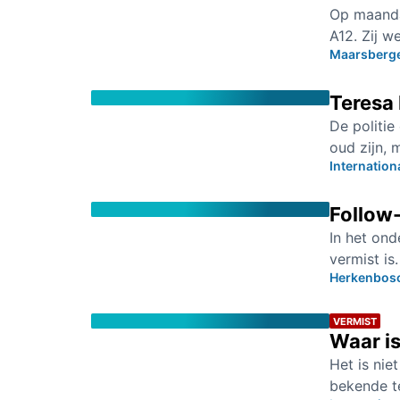
Op maanda
A12. Zij w
Maarsberg
Teresa 
De politie
oud zijn, 
Internation
Follow
In het on
vermist is
Herkenbosc
VERMIST
Waar is
Het is nie
bekende te