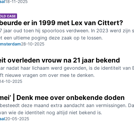
aal
18-11-2025
OLD CASE
eurde er in 1999 met Lex van Cittert?
 jaar oud toen hij spoorloos verdween. In 2023 werd zijn s
et een ultieme poging deze zaak op te lossen.
 Amsterdam
28-10-2025
eit overleden vrouw na 21 jaar bekend
ar nadat haar lichaam werd gevonden, is de identiteit va
eft nieuwe vragen om over mee te denken.
14-10-2025
 mei’ | Denk mee over onbekende doden
e besteedt deze maand extra aandacht aan vermissingen. Da
an wie de identiteit nog altijd niet bekend is.
aal
20-05-2025