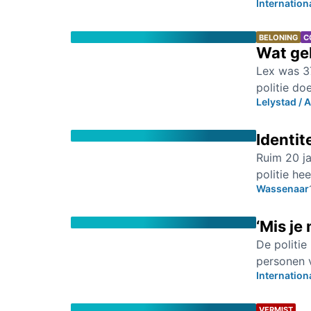
Internation
BELONING
C
Wat geb
Lex was 37
politie do
Lelystad /
Identit
Ruim 20 ja
politie he
Wassenaar
‘Mis je
De politi
personen v
Internation
VERMIST