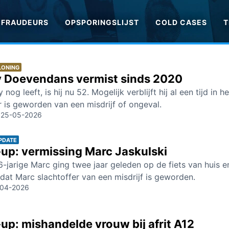
FRAUDEURS
OPSPORINGSLIJST
COLD CASES
T
LONING
 Doevendans vermist sinds 2020
 nog leeft, is hij nu 52. Mogelijk verblijft hij al een tijd i
r is geworden van een misdrijf of ongeval.
m
25-05-2026
PDATE
up: vermissing Marc Jaskulski
-jarige Marc ging twee jaar geleden op de fiets van huis en
dat Marc slachtoffer van een misdrijf is geworden.
-04-2026
up: mishandelde vrouw bij afrit A12