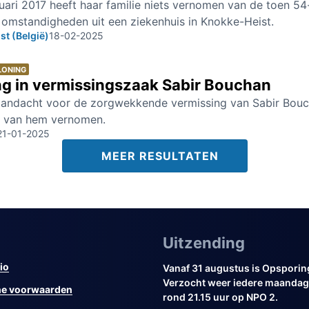
uari 2017 heeft haar familie niets vernomen van de toen 54
 omstandigheden uit een ziekenhuis in Knokke-Heist.
t (België)
18-02-2025
LONING
ng in vermissingszaak Sabir Bouchan
andacht voor de zorgwekkende vermissing van Sabir Boucha
r van hem vernomen.
21-01-2025
MEER RESULTATEN
Uitzending
io
Vanaf 31 augustus is Opsporin
Verzocht weer iedere maandag 
e voorwaarden
rond 21.15 uur op NPO 2.