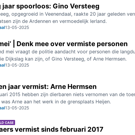
 jaar spoorloos: Gino Versteeg
eeg, opgegroeid in Veenendaal, raakte 20 jaar geleden vermi
aatsen zijn de Ardennen en vermoedelijk Ierland.
aal
13-05-2025
 mei’ | Denk mee over vermiste personen
d mei vraagt de politie aandacht voor personen die langdur
e Dijkslag kan zijn, of Gino Versteeg, of Arne Hermsen.
aal
13-05-2025
en jaar vermist: Arne Hermsen
uari 2015 hebben zijn dierbaren niets vernomen van de toe
was Arne aan het werk in de grensplaats Heijen.
aal
13-05-2025
LD CASE
aers vermist sinds februari 2017