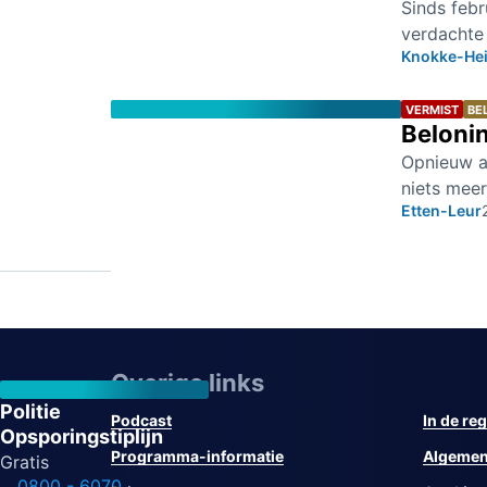
Sinds febr
verdachte
Knokke-Heis
VERMIST
BE
Beloni
Opnieuw a
niets mee
Etten-Leur
Overige links
Politie
Podcast
In de reg
Opsporingstiplijn
Programma-informatie
Algemen
Gratis
0800 - 6070