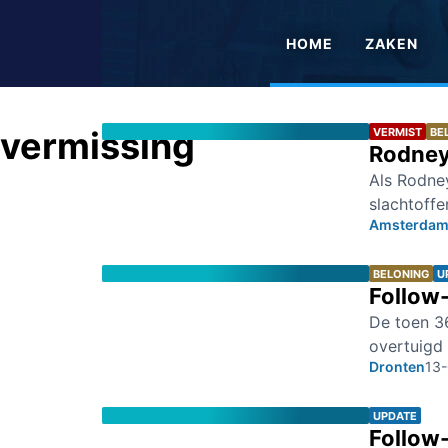
HOME
ZAKEN
vermissing
VERMIST
BE
Rodney
Als Rodney
slachtoffe
Amsterda
BELONING
U
Follow-
De toen 36
overtuigd 
Dronten
13
UPDATE
Follow-