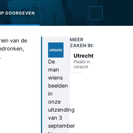
IP DOORGEVEN
MEER
rein van de
04-
ZAKEN IN:
gedronken,
09-
UPDATE
2024
Utrecht
.
De
Plaats in
Utrecht
man
wiens
beelden
in
onze
uitzending
van 3
september