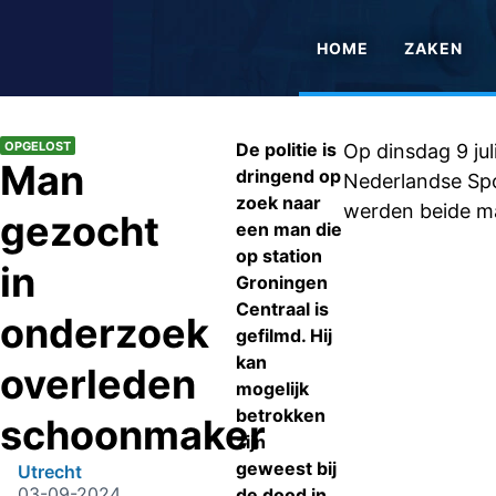
HOME
ZAKEN
OPGELOST
De politie is
Op dinsdag 9 ju
Man
dringend op
Nederlandse Spo
zoek naar
werden beide m
gezocht
een man die
op station
in
Groningen
Centraal is
onderzoek
gefilmd. Hij
kan
overleden
mogelijk
betrokken
schoonmaker
zijn
geweest bij
Utrecht
03-09-2024
de dood in