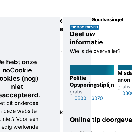
Goudsesingel
Kenmerken
overvaller
TIP DOORGEVEN
Deel uw
De dader,
informatie
vermoedelijk
Wie is de overvaller?
een
Je hebt onze
twintiger,
noCookie
beschikte
Misd
ookies (nog)
Politie
anon
destijds
Opsporingstiplijn
niet
gratis
ineens
gratis
080
eaccepteerd.
over een
0800 - 6070
et dit onderdeel
grote
n deze website
hoeveelheid
t niet? Voor een
Online tip doorgev
munten
lledig werkende
van 1 en 2