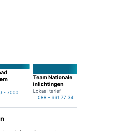
aad
Team Nationale
iem
inlichtingen
Lokaal tarief
0 - 7000
088 - 661 77 34
en