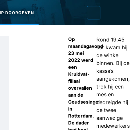
IP DOORGEVEN
Op
Rond 19.45
maandagavond
uur kwam hij
23 mei
de winkel
2022 werd
binnen. Bij de
een
kassa’s
Kruidvat-
aangekomen,
filiaal
trok hij een
overvallen
mes en
aan de
Goudsesingel
bedreigde hij
in
de twee
Rotterdam.
aanwezige
De dader
medewerkers
had heel