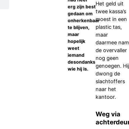
Het geld uit
erg zijn best
twee kassa’s
gedaan om
moest in een
onherkenbaar
plastic tas,
te blijven,
maar
maar
hopelijk
daarmee nam
weet
de overvaller
iemand
nog geen
desondanks
genoegen. Hij
wie hij is.
dwong de
slachtoffers
naar het
kantoor.
Weg via
achterdeu