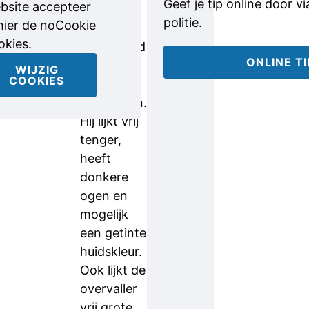
Geef je tip online door v
bsite accepteer
euro.
politie.
 hier de noCookie
Mogelijk is
okies.
dat iemand
ONLINE T
in zijn
WIJZIG
COOKIES
omgeving
opgevallen.
Hij lijkt vrij
tenger,
heeft
donkere
ogen en
mogelijk
een getinte
huidskleur.
Ook lijkt de
overvaller
vrij grote