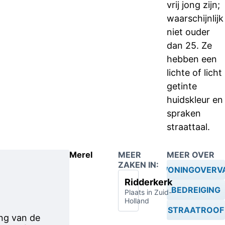
vrij jong zijn;
waarschijnlijk
niet ouder
dan 25. Ze
hebben een
lichte of licht
getinte
huidskleur en
spraken
straattaal.
Merel
MEER
MEER OVER
ZAKEN IN:
WONINGOVERV
Ridderkerk
BEDREIGING
Plaats in Zuid-
Holland
STRAATROOF
ng van de