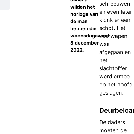
schreeuwen
wilden het
en even later
horloge van
klonk er een
de man
schot. Het
hebben die
woensdagavond
vuurwapen
8 december
was
2022.
afgegaan en
het
slachtoffer
werd ermee
op het hoofd
geslagen.
Deurbelca
De daders
moeten de