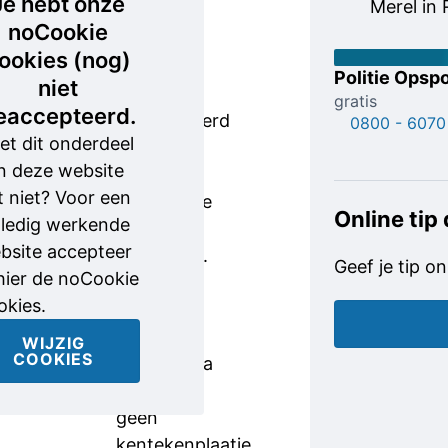
Je hebt onze
Merel in
kwartier
noCookie
voor de
ookies (nog)
overval
Politie Opspo
niet
zo’n
gratis
eaccepteerd.
tweehonderd
0800 - 6070
et dit onderdeel
meter
n deze website
verderop
t niet? Voor een
een blauwe
Online tip
lledig werkende
scooter
bsite accepteer
zien staan.
Geef je tip on
 hier de noCookie
Die was
okies.
mogelijk
van het
WIJZIG
COOKIES
merk Gilera
en er zat
geen
kentekenplaatje