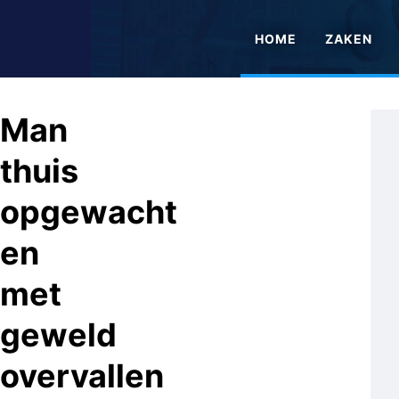
HOME
ZAKEN
Man
thuis
opgewacht
en
met
geweld
overvallen