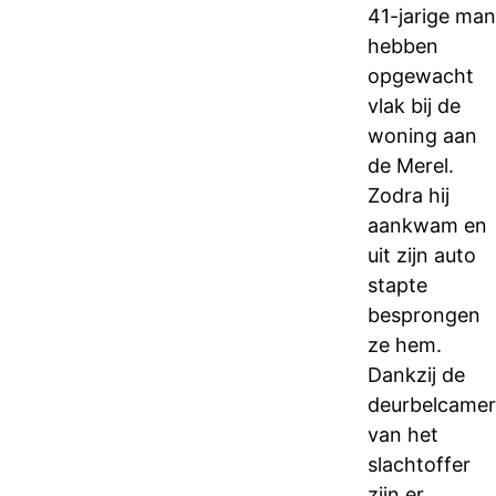
41-jarige man
hebben
opgewacht
vlak bij de
woning aan
de Merel.
Zodra hij
aankwam en
uit zijn auto
stapte
besprongen
ze hem.
Dankzij de
deurbelcame
van het
slachtoffer
zijn er