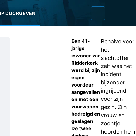
IP DOORGEVEN
Een 41-
Behalve voor
jarige
het
inwoner van
slachtoffer
Ridderkerk
zelf was het
werd bij zijn
incident
eigen
bijzonder
voordeur
ingrijpend
aangevallen
voor zijn
en met een
vuurwapen
gezin. Zijn
bedreigd en
vrouw en
geslagen.
zoontje
De twee
hoorden hem
daders