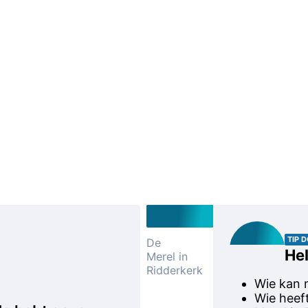
Blauwe
scooter
TIP 
De
Hel
Merel in
Een
Ridderkerk
getuige
Wie kan 
heeft een
Wie heef