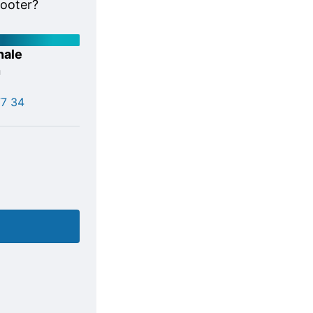
cooter?
nale
n
77 34