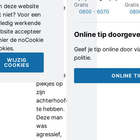
Gratis
Gratis
n deze website
het groene
0800 - 6070
080
t niet? Voor een
shirt aan.
lledig werkende
Hij heeft
bsite accepteer
mogelijk
Online tip doorgev
 hier de noCookie
een
okies.
Geef je tip online door v
tatoeage
politie.
op zijn
WIJZIG
COOKIES
linker arm
en lijkt kale
ONLINE T
plekjes op
zijn
achterhoofd
te hebben.
Deze man
was
agressief,