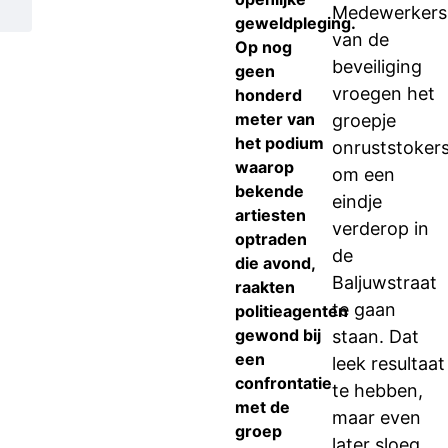
Medewerkers
geweldpleging.
van de
Op nog
beveiliging
geen
vroegen het
honderd
meter van
groepje
het podium
onruststoker
waarop
om een
bekende
eindje
artiesten
verderop in
optraden
de
die avond,
Baljuwstraat
raakten
te gaan
politieagenten
gewond bij
staan. Dat
een
leek resultaat
confrontatie
te hebben,
met de
maar even
groep
later sloeg