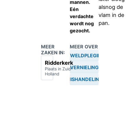
mannen.
alsnog de
Eén
vlam in de
verdachte
pan.
wordt nog
gezocht.
MEER
MEER OVER
ZAKEN IN:
GEWELDPLEGING
Ridderkerk
VERNIELING
Plaats in Zuid-
Holland
MISHANDELING