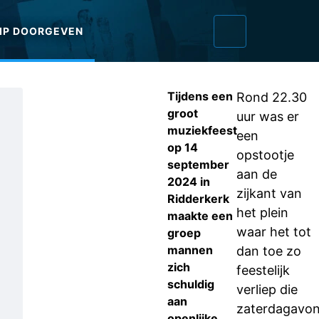
IP DOORGEVEN
Tijdens een
Rond 22.30
groot
uur was er
muziekfeest
een
op 14
opstootje
september
aan de
2024 in
zijkant van
Ridderkerk
het plein
maakte een
waar het tot
groep
mannen
dan toe zo
zich
feestelijk
schuldig
verliep die
aan
zaterdagavon
openlijke