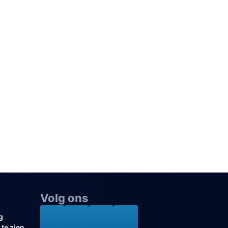
Volg ons
g
te zien,