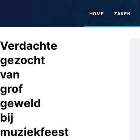
HOME
ZAKEN
Verdachte
gezocht
van
grof
geweld
bij
muziekfeest