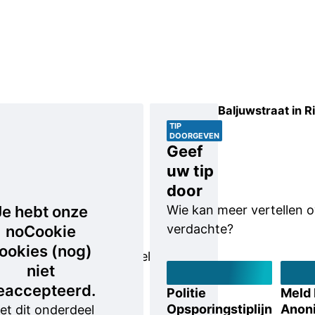
Baljuwstraat in 
Man in
TIP
groen
DOORGEVEN
Geef
shirt
uw tip
De nog
door
gezochte
Je hebt onze
Wie kan meer vertellen 
verdachte
verdachte?
noCookie
is op de
ookies (nog)
camerabeelden
niet
de niet-
eaccepteerd.
Politie
Meld
geblurde
Opsporingstiplijn
Anon
et dit onderdeel
man met