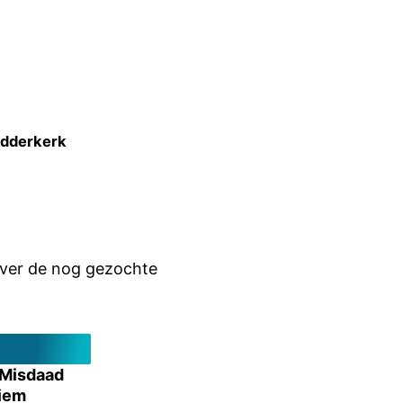
Ridderkerk
over de nog gezochte
 Misdaad
iem