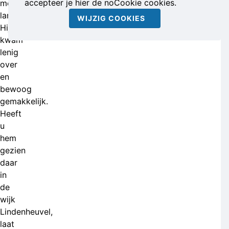
accepteer je hier de noCookie cookies.
meter
lang.
WIJZIG COOKIES
Hij
kwam
lenig
over
en
bewoog
gemakkelijk.
Heeft
u
hem
gezien
daar
in
de
wijk
Lindenheuvel,
laat