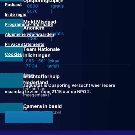
Opsporingstiplijn
Podcast
0800 -
(gratis
6070
)
In de regio
Meld Misdaad
Programma-informatie
Anoniem
0800 -
(gratis
Algemene voorwaarden
7000
)
Privacy statements
Team Nationale
Cookies
Inlichtingen
088 - 661
(lokaal
77 34
tarief)
Uitzending
Slachtofferhulp
Nederland
Vanaf 31 augustus is Opsporing Verzocht weer iedere
Iets heftigs
maandag te zien, rond 21.15 uur op NPO 2.
meegemaakt?
Camera in beeld
Volg ons
Help de recherche!