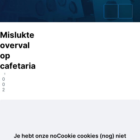
Mislukte
overval
op
Home
cafetaria
Zaken
Geleen
04-
02-
Fraudeurs
2020
Opsporingslijst
Cold Cases
Tip doorgeven
Je hebt onze noCookie cookies (nog) niet
Volg ons