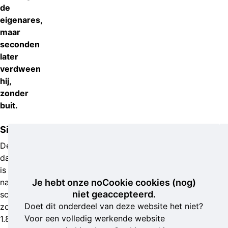
de
eigenares,
maar
seconden
later
verdween
hij,
zonder
buit.
Signalement
De
dader
is
naar
Je hebt onze noCookie cookies (nog)
niet geaccepteerd.
schatting
Doet dit onderdeel van deze website het niet?
zo’n
Voor een volledig werkende website
1.85