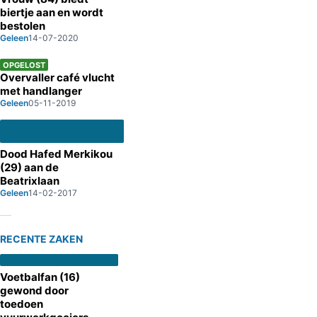
biertje aan en wordt
bestolen
Geleen
14-07-2020
OPGELOST
Overvaller café vlucht
met handlanger
Geleen
05-11-2019
Dood Hafed Merkikou
(29) aan de
Beatrixlaan
Geleen
14-02-2017
RECENTE ZAKEN
Voetbalfan (16)
gewond door
toedoen