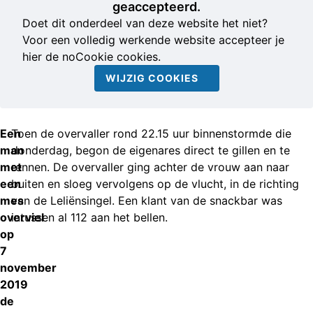
geaccepteerd.
Doet dit onderdeel van deze website het niet?
Voor een volledig werkende website accepteer je
hier de noCookie cookies.
WIJZIG COOKIES
Een
Toen de overvaller rond 22.15 uur binnenstormde die
man
donderdag, begon de eigenares direct te gillen en te
met
rennen. De overvaller ging achter de vrouw aan naar
een
buiten en sloeg vervolgens op de vlucht, in de richting
mes
van de Leliënsingel. Een klant van de snackbar was
overviel
intussen al 112 aan het bellen.
op
7
november
2019
de