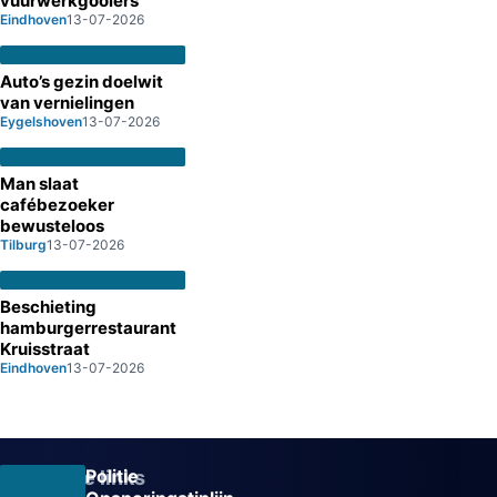
vuurwerkgooiers
Eindhoven
13-07-2026
Auto’s gezin doelwit
van vernielingen
Eygelshoven
13-07-2026
Man slaat
cafébezoeker
bewusteloos
Tilburg
13-07-2026
Beschieting
hamburgerrestaurant
Kruisstraat
Eindhoven
13-07-2026
Politie
Overige links