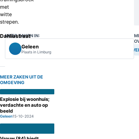
met
witte
strepen.
Dahliastraat
MEER ZAKEN IN:
M
O
Geleen
OVE
Plaats in Limburg
MEER ZAKEN UIT DE
OMGEVING
Explosie bij woonhuis;
verdachte en auto op
beeld
Geleen
15-10-2024
Vrouw (84) biedt