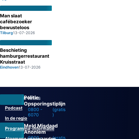
Man slaat
cafébezoeker
bewusteloos
Tilburg
13-07-2026
Beschieting
hamburgerrestaurant
Kruisstraat
Eindhoven
13-07-2026
Politie
Overige links
Opsporingstiplijn
Podcast
0800 -
(gratis
6070
)
In de regio
Meld Misdaad
Programma-informatie
Anoniem
0800 -
(gratis
Algemene voorwaarden