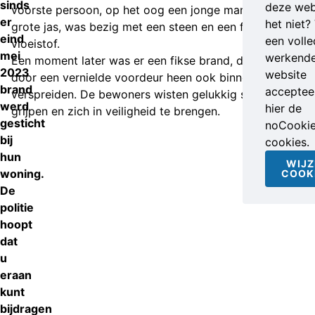
sinds
deze web
voorste persoon, op het oog een jonge man in een te
er
het niet?
grote jas, was bezig met een steen en een fles
eind
een volle
vloeistof.
mei
werkend
Een moment later was er een fikse brand, die zich
2023
website
door een vernielde voordeur heen ook binnen kon
brand
accepteer
verspreiden. De bewoners wisten gelukkig snel in te
werd
hier de
grijpen en zich in veiligheid te brengen.
gesticht
noCooki
bij
cookies.
hun
WIJZ
woning.
COOK
De
politie
hoopt
dat
u
eraan
kunt
bijdragen