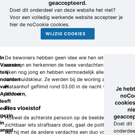
geaccepteerd.
Doet dit onderdeel van deze website het niet?
Voor een volledig werkende website accepteer je
hier de noCookie cookies.
WIJZIG COOKIES
In
De bewoners hebben geen idee wie hen iets zou willen
Vaassen,
aandoen en herkennen de twee verdachten niet. Die
ten
lijken nog jong en hebben vermoedelijk allebei een
noorden
lichte huidskleur. Ze werden bij de woning aan de
van
Plataanhof gefilmd rond 03.00 in de nacht van 25 op
Je heb
Apeldoorn,
26 mei.
noCo
leeft
cookies
Fles vloeistof
een
ni
gezin
geaccep
Hoewel de achterste persoon op de beelden niet
in
Doet dit
zichtbaar iets strafbaars doet, gaat de politie ervan uit
angst
onderdee
dat hij met de andere verdachte een duo vormde. De