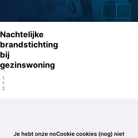
Nachtelijke
brandstichting
bij
Home
gezinswoning
Zaken
Vaassen
12-
12-
Fraudeurs
2023
Opsporingslijst
Cold Cases
Tip doorgeven
Je hebt onze noCookie cookies (nog) niet
Volg ons