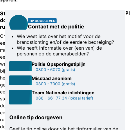
P
Steen
door
TIP DOORGEVEN
Contact met de politie
ruit
Ongeveer
Wie weet iets over het motief voor de
brandstichting en/of de eerdere bedreiging?
een
Wie heeft informatie over (een van) de
maand
personen op de camerabeelden?
eerder
was
Politie Opsporingstiplijn
0800 - 6070
(gratis)
bij
hetzelfde
Misdaad anoniem
0800 - 7000
(gratis)
gezin
een
Team Nationale inlichtingen
088 - 661 77 34
(lokaal tarief)
steen
door
een
Online tip doorgeven
ruit
de
Geef je tip online door via het tipformulier van de