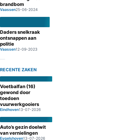
brandbom
Vaassen
25-06-2024
Daders snelkraak
ontsnappen aan
politie
Vaassen
12-09-2023
RECENTE ZAKEN
Voetbalfan (16)
gewond door
toedoen
vuurwerkgooiers
Eindhoven
13-07-2026
Auto’s gezin doelwit
van vernielingen
Eygelshoven
13-07-2026