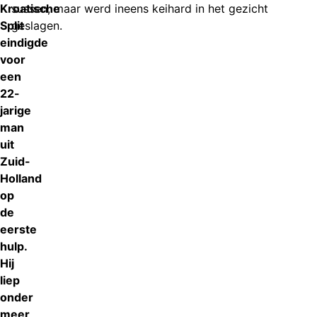
Kroatische
sussen, maar werd ineens keihard in het gezicht
Split
geslagen.
eindigde
voor
een
22-
jarige
man
uit
Zuid-
Holland
op
de
eerste
hulp.
Hij
liep
onder
meer