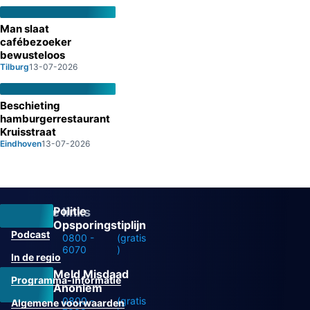
Man slaat
cafébezoeker
bewusteloos
Tilburg
13-07-2026
Beschieting
hamburgerrestaurant
Kruisstraat
Eindhoven
13-07-2026
Politie
Overige links
Opsporingstiplijn
Podcast
0800 -
(gratis
6070
)
In de regio
Meld Misdaad
Programma-informatie
Anoniem
0800 -
(gratis
Algemene voorwaarden