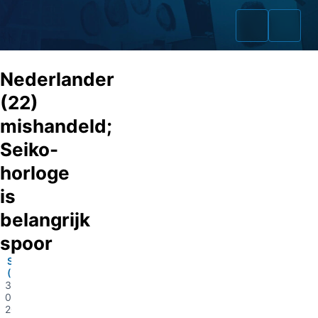
Nederlander
(22)
mishandeld;
Home
Seiko-
Zaken
horloge
is
Fraudeurs
belangrijk
Opsporingslijst
spoor
Cold Cases
Split
(Kroatië)
30-
Tip doorgeven
08-
2022
Volg ons