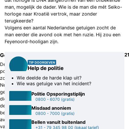
dat horloge is DNA aangetroffen van een onbekende
man, mogelijk de dader. Wie is de man die mét Seiko-
horloge naar Kroatië vertrok, maar zonder
terugkeerde?
Volgens een aantal Nederlandse getuigen zocht de
man eerder die avond ook met hen ruzie. Hij zou een
Feyenoord-hooligan zijn.
2
Getuigen
TIP DOORGEVEN
De
Help de politie
politie
Wie deelde de harde klap uit?
zoekt
Wie was getuige van het incident?
Nederlandse
getuigen
Politie Opsporingstiplijn
die
0800 - 6070
(gratis)
de
Misdaad anoniem
bewuste
0800 - 7000
(gratis)
avond
Bellen vanuit buitenland
van
+31 - 79 345 98 00
(lokaal tarief)