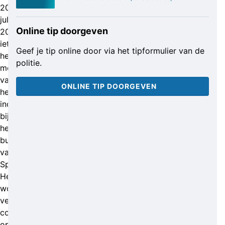
20
juli
Online tip doorgeven
2021
iets
Geef je tip online door via het tipformulier van de
hebben
politie.
meegekregen
van
ONLINE TIP DOORGEVEN
het
incident
bij
het
busstation
van
Split.
Hen
wordt
verzocht
contact
op