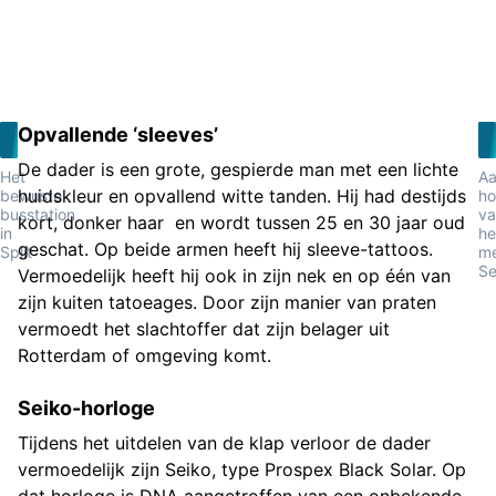
Opvallende ‘sleeves’
De dader is een grote, gespierde man met een lichte
Het
Aa
huidskleur en opvallend witte tanden. Hij had destijds
bewuste
ho
busstation
va
kort, donker haar en wordt tussen 25 en 30 jaar oud
in
he
geschat. Op beide armen heeft hij sleeve-tattoos.
Split
m
Se
Vermoedelijk heeft hij ook in zijn nek en op één van
zijn kuiten tatoeages. Door zijn manier van praten
vermoedt het slachtoffer dat zijn belager uit
Rotterdam of omgeving komt.
Seiko-horloge
Tijdens het uitdelen van de klap verloor de dader
vermoedelijk zijn Seiko, type Prospex Black Solar. Op