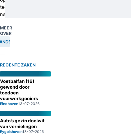
te
nemen.
MEER
OVER
ANDELING
RECENTE ZAKEN
Voetbalfan (16)
gewond door
toedoen
vuurwerkgooiers
Eindhoven
13-07-2026
Auto’s gezin doelwit
van vernielingen
Eygelshoven
13-07-2026