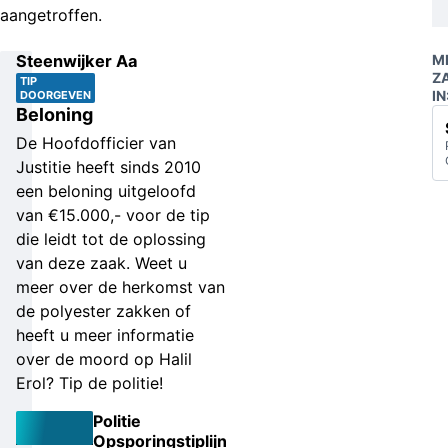
aangetroffen.
Steenwijker Aa
M
Z
TIP
IN
DOORGEVEN
Beloning
De Hoofdofficier van
Justitie heeft sinds 2010
een beloning uitgeloofd
van €15.000,- voor de tip
die leidt tot de oplossing
van deze zaak. Weet u
meer over de herkomst van
de polyester zakken of
heeft u meer informatie
over de moord op Halil
Erol? Tip de politie!
Politie
Opsporingstiplijn