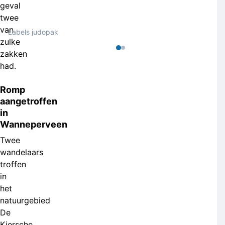
geval
twee
van
Labels judopak
zulke
zakken
had.
Romp
aangetroffen
in
Wanneperveen
Twee
wandelaars
troffen
in
het
natuurgebied
De
Kiersche