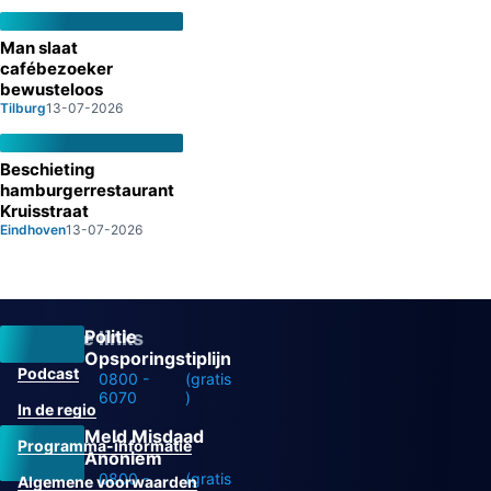
Man slaat
cafébezoeker
bewusteloos
Tilburg
13-07-2026
Beschieting
hamburgerrestaurant
Kruisstraat
Eindhoven
13-07-2026
Politie
Overige links
Opsporingstiplijn
Podcast
0800 -
(gratis
6070
)
In de regio
Meld Misdaad
Programma-informatie
Anoniem
0800 -
(gratis
Algemene voorwaarden