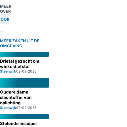
MEER
OVER
OORD
MEER ZAKEN UIT DE
OMGEVING
Drietal gezocht om
winkeldiefstal
Steenwijk
09-09-2025
Oudere dame
slachtoffer van
oplichting
Steenwijk
02-09-2025
Stelende insluiper