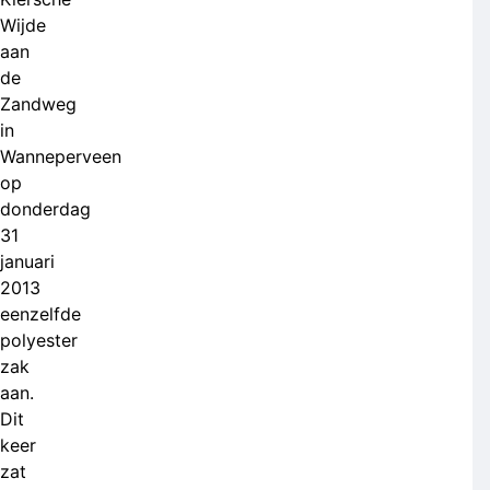
Wijde
aan
de
Zandweg
in
Wanneperveen
op
donderdag
31
januari
2013
eenzelfde
polyester
zak
aan.
Dit
keer
zat