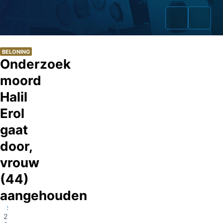
BELONING
Onderzoek
moord
Home
Halil
Erol
Zaken
gaat
Fraudeurs
door,
Opsporingslijst
vrouw
(44)
Cold Cases
aangehouden
Tip doorgeven
Steenwijk
27-
Volg ons