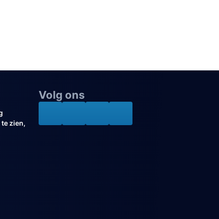
Volg ons
g
te zien,