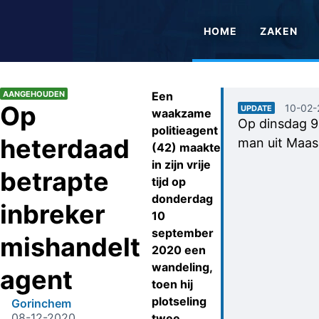
HOME
ZAKEN
AANGEHOUDEN
Een
Op
10-02-
UPDATE
waakzame
Op dinsdag 9 
politieagent
heterdaad
man uit Maas
(42) maakte
in zijn vrije
betrapte
tijd op
donderdag
inbreker
10
september
mishandelt
2020 een
wandeling,
agent
toen hij
plotseling
Gorinchem
08-12-2020
twee