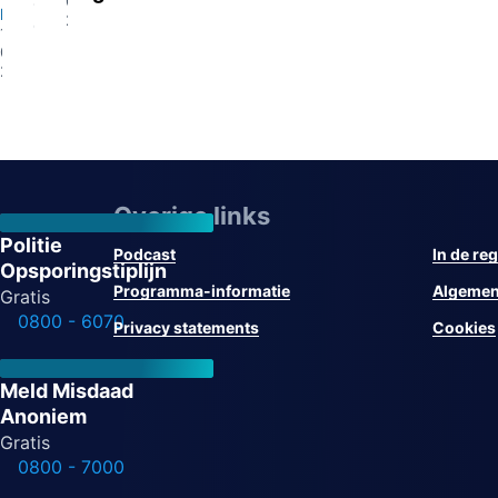
07-
13-
Eindhoven
2026
07-
13-
2026
07-
2026
Overige links
Politie
Podcast
In de reg
Opsporingstiplijn
Programma-informatie
Algemen
Gratis
0800 - 6070
Privacy statements
Cookies
Meld Misdaad
Anoniem
Gratis
0800 - 7000