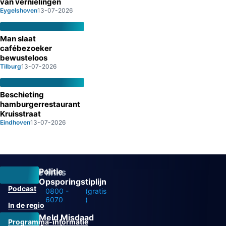
van vernielingen
Eygelshoven
13-07-2026
Man slaat
cafébezoeker
bewusteloos
Tilburg
13-07-2026
Beschieting
hamburgerrestaurant
Kruisstraat
Eindhoven
13-07-2026
Politie
Overige links
Opsporingstiplijn
Podcast
0800 -
(gratis
6070
)
In de regio
Meld Misdaad
Programma-informatie