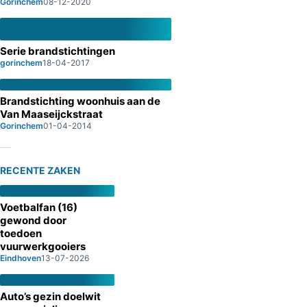
Gorinchem
08-12-2020
Serie brandstichtingen
gorinchem
18-04-2017
Brandstichting woonhuis aan de
Van Maaseijckstraat
Gorinchem
01-04-2014
RECENTE ZAKEN
Voetbalfan (16)
gewond door
toedoen
vuurwerkgooiers
Eindhoven
13-07-2026
Auto’s gezin doelwit