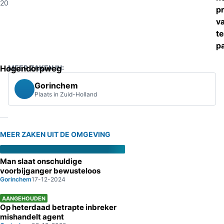
2014
p
v
te
p
Hogendorpweg
MEER ZAKEN IN:
Gorinchem
Plaats in Zuid-Holland
MEER ZAKEN UIT DE OMGEVING
Man slaat onschuldige
voorbijganger bewusteloos
Gorinchem
17-12-2024
AANGEHOUDEN
Op heterdaad betrapte inbreker
mishandelt agent