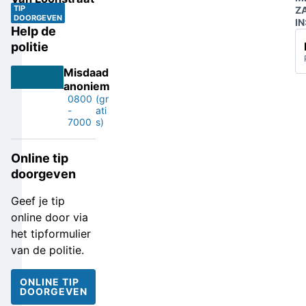
TIP
Z
DOORGEVEN
IN
Help de
politie
Misdaad
anoniem
0800
(gr
-
ati
7000
s)
Online tip
doorgeven
Geef je tip
online door via
het tipformulier
van de politie.
ONLINE TIP
DOORGEVEN