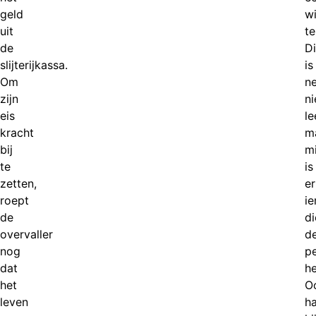
geld
wi
uit
te
de
D
slijterijkassa.
is
Om
ne
zijn
ni
eis
le
kracht
m
bij
m
te
is
zetten,
er
roept
i
de
di
overvaller
d
nog
p
dat
he
het
O
leven
h