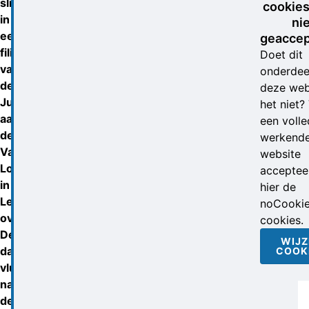
slijterij
cookies
in
ni
een
geaccep
filiaal
Doet dit
van
onderdee
de
deze web
Jumbo
het niet?
aan
een volle
de
werkend
Van
website
Loonstraat
accepteer
in
hier de
Leeuwarden
noCooki
overvallen.
cookies.
De
WIJZ
dader
COOK
vlucht
na
de