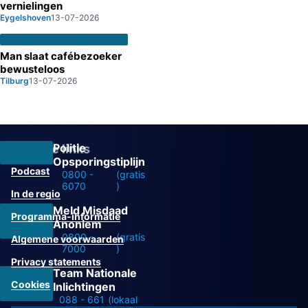
vernielingen
Eygelshoven
13-07-2026
Man slaat cafébezoeker
bewusteloos
Tilburg
13-07-2026
Politie
Overige links
Opsporingstiplijn
Podcast
0800 -
(gratis
6070
)
In de regio
Meld Misdaad
Programma-informatie
Anoniem
0800 -
(gratis
Algemene voorwaarden
7000
)
Privacy statements
Team Nationale
Cookies
Inlichtingen
088 - 661
(lokaal