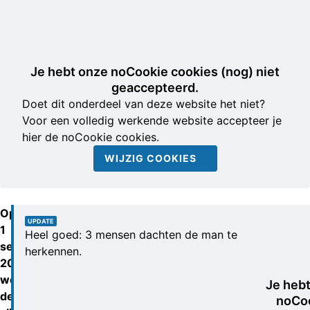
Je hebt onze noCookie cookies (nog) niet
geaccepteerd.
Doet dit onderdeel van deze website het niet?
Voor een volledig werkende website accepteer je
hier de noCookie cookies.
WIJZIG COOKIES
Op
UPDATE
1
Heel goed: 3 mensen dachten de man te
september
herkennen.
2017
wordt
Je heb
de
noCo