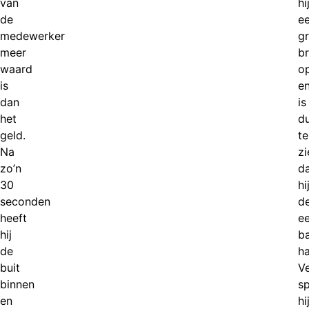
van
hi
de
e
medewerker
g
meer
br
waard
o
is
e
dan
is
het
du
geld.
te
Na
zi
zo’n
d
30
hi
seconden
de
heeft
e
hij
b
de
ha
buit
V
binnen
s
en
hi