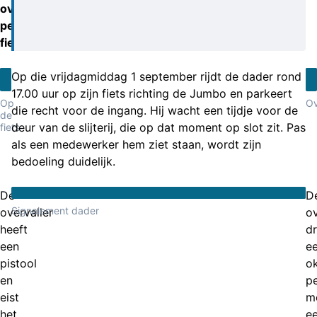
overval
per
fiets.
Op die vrijdagmiddag 1 september rijdt de dader rond
17.00 uur op zijn fiets richting de Jumbo en parkeert
Op
Ov
die recht voor de ingang. Hij wacht een tijdje voor de
de
deur van de slijterij, die op dat moment op slot zit. Pas
fiets
als een medewerker hem ziet staan, wordt zijn
bedoeling duidelijk.
De
D
Signalement dader
overvaller
ov
heeft
d
een
e
pistool
o
en
p
eist
m
het
e