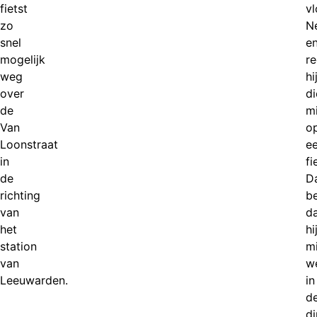
fietst
vl
zo
N
snel
e
mogelijk
r
weg
hi
over
di
de
m
Van
o
Loonstraat
e
in
fi
de
D
richting
b
van
d
het
hi
station
m
van
w
Leeuwarden.
in
d
di