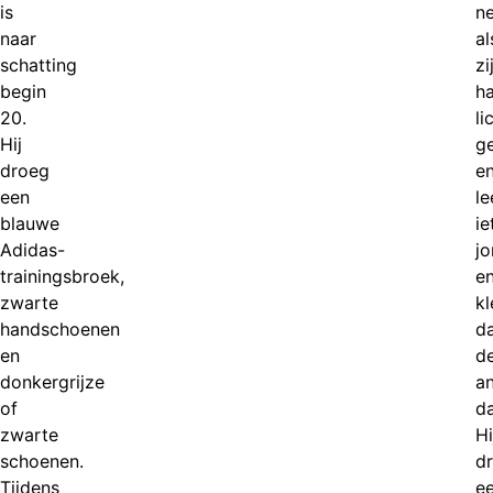
is
ne
naar
al
schatting
zi
begin
h
20.
li
Hij
ge
droeg
e
een
le
blauwe
ie
Adidas-
jo
trainingsbroek,
e
zwarte
kl
handschoenen
d
en
d
donkergrijze
a
of
da
zwarte
Hi
schoenen.
d
Tijdens
e