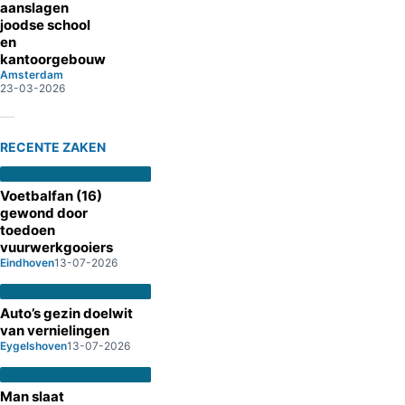
aanslagen
joodse school
en
kantoorgebouw
Amsterdam
23-03-2026
RECENTE ZAKEN
Voetbalfan (16)
gewond door
toedoen
vuurwerkgooiers
Eindhoven
13-07-2026
Auto’s gezin doelwit
van vernielingen
Eygelshoven
13-07-2026
Man slaat