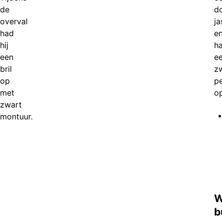
de
d
overval
ja
had
e
hij
h
een
e
bril
z
op
p
met
op
zwart
montuur.
W
b