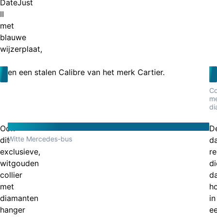
DateJust
II
met
blauwe
wijzerplaat,
en een stalen Calibre van het merk Cartier.
Co
m
di
Ook
D
Witte Mercedes-bus
dit
d
exclusieve,
r
witgouden
di
collier
d
met
ho
diamanten
in
hanger
e