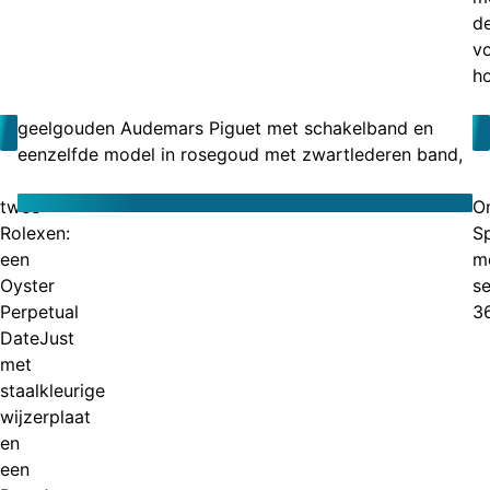
d
v
ho
geelgouden Audemars Piguet met schakelband en
eenzelfde model in rosegoud met zwartlederen band,
twee
O
Rolexen:
S
een
m
Oyster
s
Perpetual
3
DateJust
met
staalkleurige
wijzerplaat
en
een