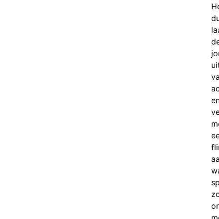
H
d
la
d
j
ui
v
ac
e
ve
m
e
fl
aa
w
sp
zo
o
m