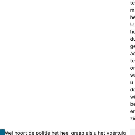
te
m
he
U
ho
d
g
ac
te
o
w
u
d
wi
b
e
zi
Wel hoort de politie het heel graag als u het voertuig