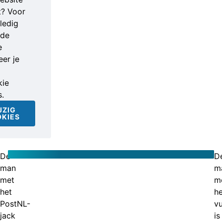
t? Voor
ledig
nde
e
er je
ie
s.
JZIG
KIES
De
D
man
m
met
m
het
he
PostNL-
v
jack
is