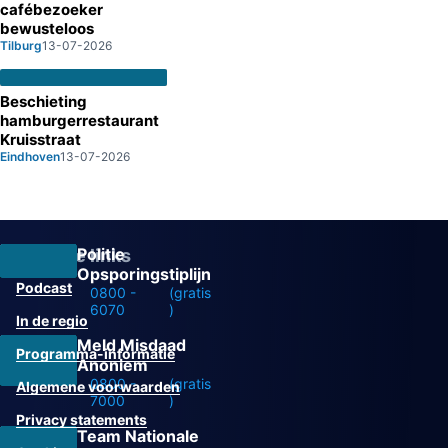
cafébezoeker
bewusteloos
Tilburg
13-07-2026
Beschieting
hamburgerrestaurant
Kruisstraat
Eindhoven
13-07-2026
Politie
Overige links
Opsporingstiplijn
Podcast
0800 -
(gratis
6070
)
In de regio
Meld Misdaad
Programma-informatie
Anoniem
0800 -
(gratis
Algemene voorwaarden
7000
)
Privacy statements
Team Nationale