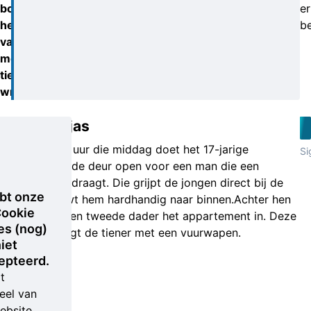
bonden
er
hem
b
vast
met
tie-
wraps.
PostNL-jas
Rond 14.45 uur die middag doet het 17-jarige
Si
slachtoffer de deur open voor een man die een
PostNL-jas draagt. Die grijpt de jongen direct bij de
bt onze
keel en duwt hem hardhandig naar binnen.Achter hen
ookie
aan komt een tweede dader het appartement in. Deze
es (nog)
man bedreigt de tiener met een vuurwapen.
iet
epteerd.
t
eel van
ebsite