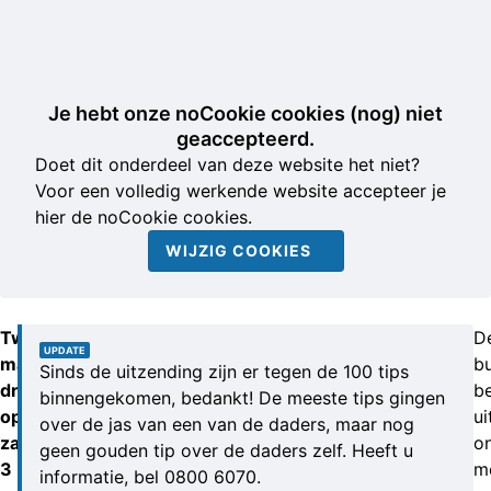
Je hebt onze noCookie cookies (nog) niet
geaccepteerd.
Doet dit onderdeel van deze website het niet?
Voor een volledig werkende website accepteer je
hier de noCookie cookies.
WIJZIG COOKIES
Twee
D
UPDATE
mannen
bu
Sinds de uitzending zijn er tegen de 100 tips
drongen
b
binnengekomen, bedankt! De meeste tips gingen
op
ui
over de jas van een van de daders, maar nog
zaterdag
o
geen gouden tip over de daders zelf. Heeft u
3
m
informatie, bel 0800 6070.