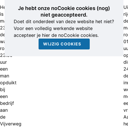
Het
Ui
Je hebt onze noCookie cookies (nog)
is
ri
niet geaccepteerd.
maandagavond
d
Doet dit onderdeel van deze website het niet?
23
m
Voor een volledig werkende website
december
r
accepteer je hier de noCookie cookies.
wanneer
01
WIJZIG COOKIES
rond
uu
23.30
o
uur
d
een
2
man
d
opduikt
in
bij
w
een
m
bedrijf
e
aan
v
de
A
Vijverweg
he