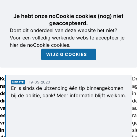
Je hebt onze noCookie cookies (nog) niet
geaccepteerd.
Doet dit onderdeel van deze website het niet?
Voor een volledig werkende website accepteer je
hier de noCookie cookies.
WIJZIG COOKIES
Kort
D
19-05-2020
UPDATE
na
a
Er is sinds de uitzending één tip binnengekomen
de
in
bij de politie, dank! Meer informatie blijft welkom.
diefstal
d
van
a
een
ra
vrachtwagen,
ge
in
sl