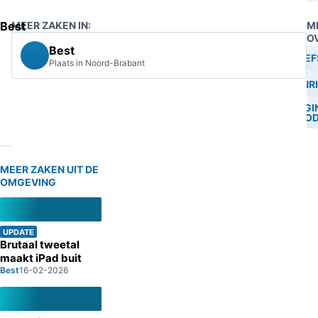
Best
MEER ZAKEN IN:
M
O
Best
DIEF
Plaats in Noord-Brabant
AANRI
POGI
DOOD
MEER ZAKEN UIT DE
OMGEVING
UPDATE
Brutaal tweetal
maakt iPad buit
Best
16-02-2026