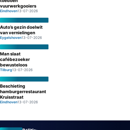
toedoen
vuurwerkgooiers
Eindhoven
13-07-2026
Auto’s gezin doelwit
van vernielingen
Eygelshoven
13-07-2026
Man slaat
cafébezoeker
bewusteloos
Tilburg
13-07-2026
Beschieting
hamburgerrestaurant
Kruisstraat
Eindhoven
13-07-2026