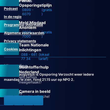
Politie
Overige links
Opsporingstiplijn
Podcast
0800 -
(gratis
6070
)
In de regio
Meld Misdaad
Programma-informatie
Anoniem
0800 -
(gratis
Algemene voorwaarden
7000
)
Privacy statements
Team Nationale
Cookies
Inlichtingen
088 - 661
(lokaal
77 34
tarief)
Uitzending
Slachtofferhulp
Nederland
Vanaf 31 augustus is Opsporing Verzocht weer iedere
Iets heftigs
maandag te zien, rond 21.15 uur op NPO 2.
meegemaakt?
Camera in beeld
Volg ons
Help de recherche!