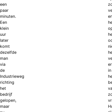
een
z
paar
ve
minuten.
e
Een
h
klein
o
uur
he
later
o
komt
ni
dezelfde
he
man
ve
via
er
de
in
Industrieweg
he
richting
b
het
v
bedrijf
zo
gelopen,
v
maar
H