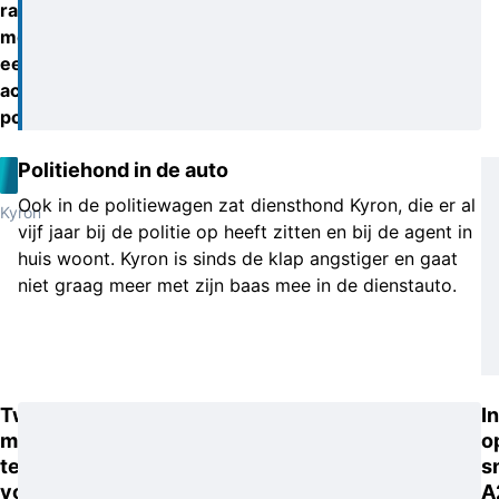
ramden
moedwillig
een
achtervolgende
politieauto.
Politiehond in de auto
Ook in de politiewagen zat diensthond Kyron, die er al
Kyron
vijf jaar bij de politie op heeft zitten en bij de agent in
huis woont. Kyron is sinds de klap angstiger en gaat
niet graag meer met zijn baas mee in de dienstauto.
Twee
I
mannen
o
te
s
voet
A