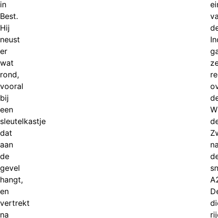
in
e
Best.
v
Hij
d
neust
I
er
g
wat
z
rond,
re
vooral
o
bij
d
een
W
sleutelkastje
d
dat
Z
aan
n
de
d
gevel
s
hangt,
A
en
D
vertrekt
d
na
ri