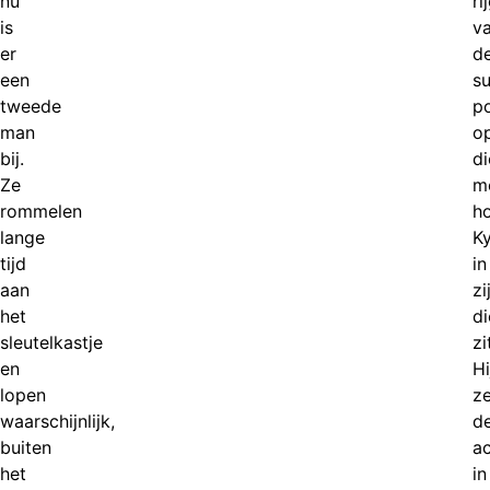
nu
ri
is
va
er
d
een
su
tweede
po
man
o
bij.
di
Ze
m
rommelen
h
lange
K
tijd
in
aan
zi
het
di
sleutelkastje
zi
en
Hi
lopen
ze
waarschijnlijk,
d
buiten
ac
het
in