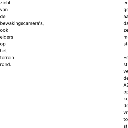
zicht
e
van
ge
de
a
bewakingscamera's,
d
ook
z
elders
m
op
s
het
terrein
E
rond.
st
v
d
A
o
k
d
v
to
st