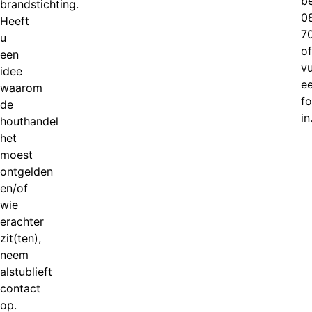
be
brandstichting.
0
Heeft
7
u
of
een
vu
idee
e
waarom
fo
de
in
houthandel
het
moest
ontgelden
en/of
wie
erachter
zit(ten),
neem
alstublieft
contact
op.