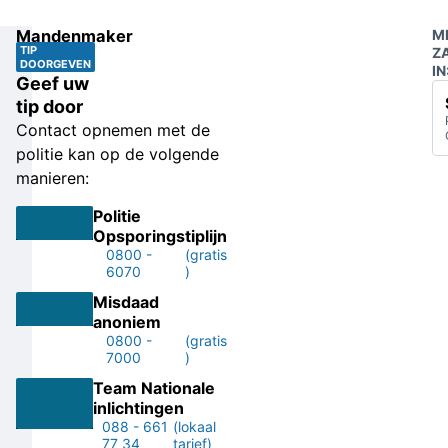
Mandenmaker
M
TIP
Z
DOORGEVEN
IN
Geef uw
tip door
Contact opnemen met de
politie kan op de volgende
manieren:
Politie
Opsporingstiplijn
0800 -
(gratis
6070
)
Misdaad
anoniem
0800 -
(gratis
7000
)
Team Nationale
inlichtingen
088 - 661
(lokaal
77 34
tarief)