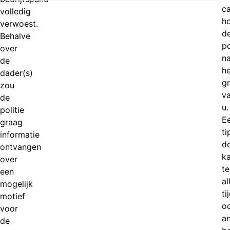
c
volledig
h
verwoest.
d
Behalve
po
over
na
de
he
dader(s)
g
zou
v
de
u.
politie
E
graag
ti
informatie
d
ontvangen
k
over
te
een
al
mogelijk
ti
motief
o
voor
a
de