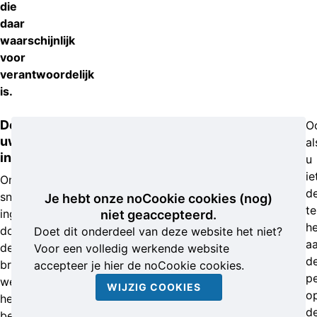
die
daar
waarschijnlijk
voor
verantwoordelijk
is.
Deel
O
uw
al
informatie
u
ie
Ondanks
d
snel
Je hebt onze noCookie cookies (nog)
te
ingrijpen
niet geaccepteerd.
h
door
Doet dit onderdeel van deze website het niet?
a
de
Voor een volledig werkende website
d
brandweer
accepteer je hier de noCookie cookies.
p
werd
WIJZIG COOKIES
o
het
d
bedrijfspand