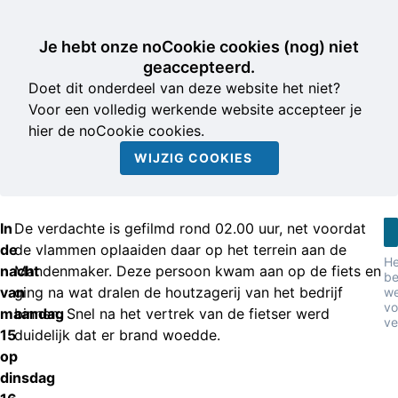
Je hebt onze noCookie cookies (nog) niet
geaccepteerd.
Doet dit onderdeel van deze website het niet?
Voor een volledig werkende website accepteer je
hier de noCookie cookies.
WIJZIG COOKIES
In
De verdachte is gefilmd rond 02.00 uur, net voordat
de
de vlammen oplaaiden daar op het terrein aan de
He
nacht
Mandenmaker. Deze persoon kwam aan op de fiets en
be
van
ging na wat dralen de houtzagerij van het bedrijf
w
vo
maandag
binnen. Snel na het vertrek van de fietser werd
ve
15
duidelijk dat er brand woedde.
op
dinsdag