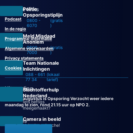
Politie
Overige links
Opsporingstiplijn
Podcast
0800 -
(gratis
6070
)
In de regio
Meld Misdaad
Programma-informatie
Anoniem
0800 -
(gratis
Algemene voorwaarden
7000
)
Privacy statements
Team Nationale
Cookies
Inlichtingen
088 - 661
(lokaal
77 34
tarief)
Uitzending
Slachtofferhulp
Nederland
Vanaf 31 augustus is Opsporing Verzocht weer iedere
Iets heftigs
maandag te zien, rond 21.15 uur op NPO 2.
meegemaakt?
Camera in beeld
Volg ons
Help de recherche!