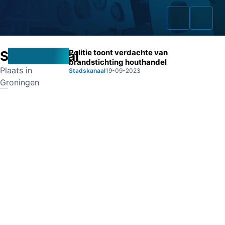
Politie toont verdachte van
Stadskanaal
brandstichting houthandel
Plaats in
Stadskanaal
19-09-2023
Groningen
Home
Zaken
Fraudeurs
Opsporingslijst
Cold Cases
Tip doorgeven
Volg ons