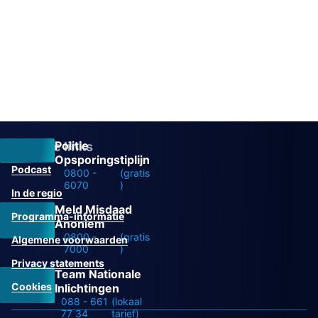
Politie
Overige links
Opsporingstiplijn
Podcast
0800 -
(gratis
6070
)
In de regio
Meld Misdaad
Programma-informatie
Anoniem
0800 -
(gratis
Algemene voorwaarden
7000
)
Privacy statements
Team Nationale
Cookies
Inlichtingen
088 - 661
(lokaal
77 34
tarief)