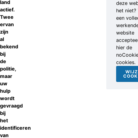
land
deze web
actief.
het niet?
Twee
een volle
ervan
werkend
zijn
website
al
accepteer
bekend
hier de
bij
noCooki
de
cookies.
politie,
WIJZ
maar
COOK
uw
hulp
wordt
gevraagd
bij
het
identificeren
van