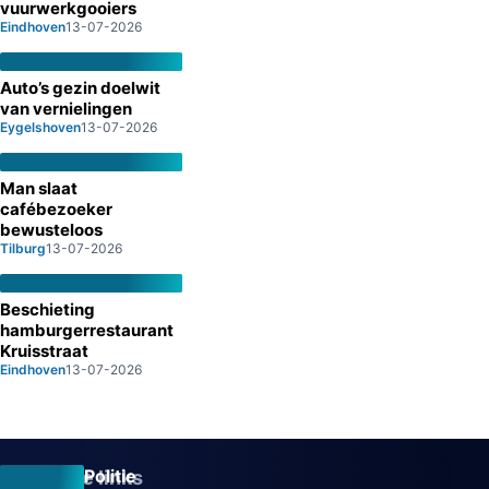
vuurwerkgooiers
Eindhoven
13-07-2026
Auto’s gezin doelwit
van vernielingen
Eygelshoven
13-07-2026
Man slaat
cafébezoeker
bewusteloos
Tilburg
13-07-2026
Beschieting
hamburgerrestaurant
Kruisstraat
Eindhoven
13-07-2026
Politie
Overige links