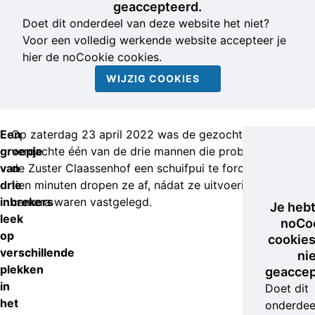
geaccepteerd.
Doet dit onderdeel van deze website het niet?
Voor een volledig werkende website accepteer je
hier de noCookie cookies.
WIJZIG COOKIES
Een
Op zaterdag 23 april 2022 was de gezochte
groepje
verdachte één van de drie mannen die probeerden aan
van
de Zuster Claassenhof een schuifpui te forceren. Na
drie
tien minuten dropen ze af, nádat ze uitvoerig door een
inbrekers
camera waren vastgelegd.
Je heb
leek
noCo
op
cookies
verschillende
ni
plekken
geaccep
in
Doet dit
het
onderdee