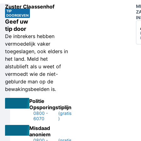
Zuster Claassenhof
M
TIP
Z
DOORGEVEN
IN
Geef uw
tip door
De inbrekers hebben
vermoedelijk vaker
toegeslagen, ook elders in
het land. Meld het
alstublieft als u weet of
vermoedt wie de niet-
geblurde man op de
bewakingsbeelden is.
Politie
Opsporingstiplijn
0800 -
(gratis
6070
)
Misdaad
anoniem
0800 -
(gratis