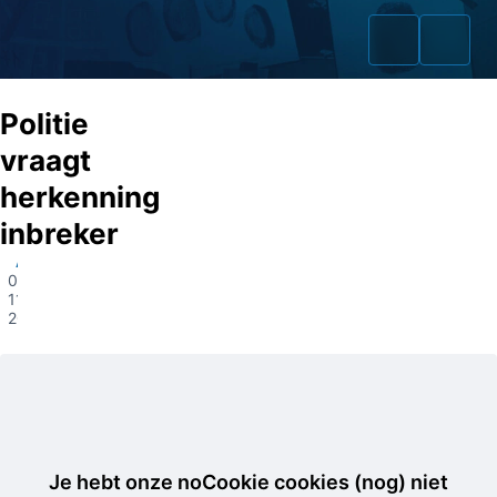
Politie
vraagt
herkenning
Home
inbreker
Zaken
Abcoude
01-
11-
Fraudeurs
2022
Opsporingslijst
Cold Cases
Tip doorgeven
Je hebt onze noCookie cookies (nog) niet
Volg ons