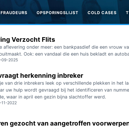
FRAUDEURS
OPSPORINGSLIJST
COLD CASES
T
ng Verzocht Flits
e aflevering onder meer: een bankpasdief die een vrouw v
buitmaakt. Ook: een vandaal die een huis bekladt en autoba
-09-2025
 vraagt herkenning inbreker
e van drie inbrekers leek op verschillende plekken in het la
aar uw hulp wordt gevraagd bij het identificeren van nummer
e, waar in april een gezin bijna slachtoffer werd.
-11-2022
ren gezocht van aangetroffen voorwerpe