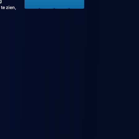
g
te zien,