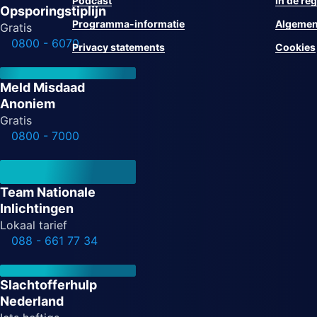
Podcast
In de reg
Opsporingstiplijn
Programma-informatie
Algemen
Gratis
0800 - 6070
Privacy statements
Cookies
Meld Misdaad
Anoniem
Gratis
0800 - 7000
Team Nationale
Inlichtingen
Lokaal tarief
088 - 661 77 34
Slachtofferhulp
Nederland