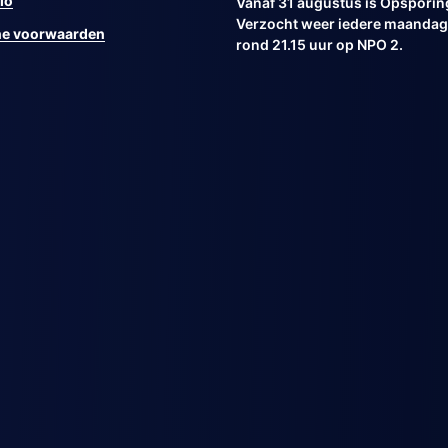
io
Vanaf 31 augustus is Opsporin
Verzocht weer iedere maandag 
e voorwaarden
rond 21.15 uur op NPO 2.