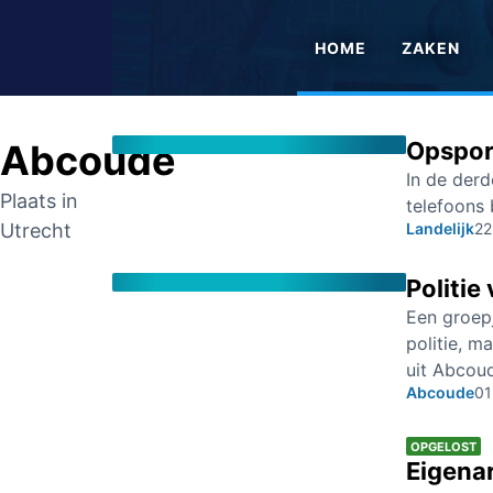
HOME
ZAKEN
Abcoude
Opspori
In de derd
Plaats in
telefoons 
Utrecht
Landelijk
22
Politie
Een groepj
politie, m
uit Abcoud
Abcoude
01
OPGELOST
Eigena