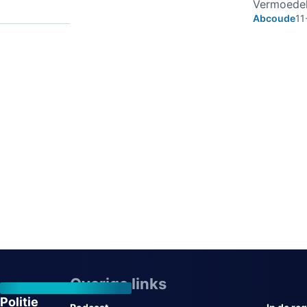
Vermoedel
Abcoude
11
Overige links
Politie