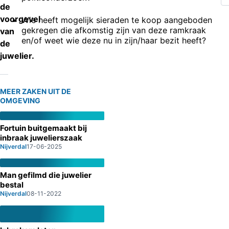
de
voorgevel
Wie heeft mogelijk sieraden te koop aangeboden
gekregen die afkomstig zijn van deze ramkraak
van
en/of weet wie deze nu in zijn/haar bezit heeft?
de
juwelier.
MEER ZAKEN UIT DE
OMGEVING
Fortuin buitgemaakt bij
inbraak juwelierszaak
Nijverdal
17-06-2025
Man gefilmd die juwelier
bestal
Nijverdal
08-11-2022