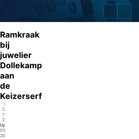
Ramkraak
bij
juwelier
Home
Dollekamp
Zaken
aan
de
Fraudeurs
Keizerserf
Opsporingslijst
Nijverdal
26-
Cold Cases
11-
2012
Update
Tip doorgeven
05-09-
2014
Volg ons