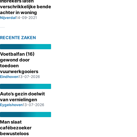
Inbrekers laten
verschrikkelijke bende
achter in woning
Nijverdal
14-09-2021
RECENTE ZAKEN
Voetbalfan (16)
gewond door
toedoen
vuurwerkgooiers
Eindhoven
13-07-2026
Auto’s gezin doelwit
van vernielingen
Eygelshoven
13-07-2026
Man slaat
cafébezoeker
bewusteloos