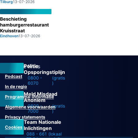
Tilburg
13-07-2026
Beschieting
hamburgerrestaurant
Kruisstraat
Eindhoven
13-07-2026
Politie
Overige links
Opsporingstiplijn
Podcast
0800 -
(gratis
6070
)
In de regio
Meld Misdaad
Programma-informatie
Anoniem
0800 -
(gratis
Algemene voorwaarden
7000
)
Privacy statements
Team Nationale
Cookies
Inlichtingen
088 - 661
(lokaal