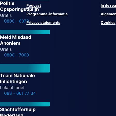
Politie
Podcast
In de reg
Opsporingstiplijn
Programma-informatie
Algemen
Gratis
0800 - 6070
Privacy statements
Cookies
Meld Misdaad
Anoniem
Gratis
0800 - 7000
Team Nationale
Inlichtingen
Lokaal tarief
088 - 661 77 34
Slachtofferhulp
Nederland