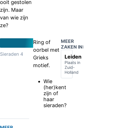
ooit gestolen
zijn. Maar
van wie zijn
ze?
MEER
Ring of
ZAKEN IN:
oorbel met
Sieraden 4
Leiden
Grieks
Plaats in
motief.
Zuid-
Holland
Wie
(her)kent
zijn of
haar
sieraden?
MEER