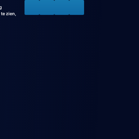
g
te zien,