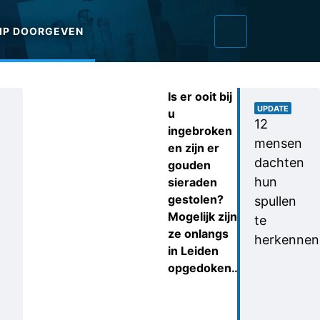
IP DOORGEVEN
Is er ooit bij
UPDATE
u
12
ingebroken
mensen
en zijn er
dachten
gouden
hun
sieraden
gestolen?
spullen
Mogelijk zijn
te
ze onlangs
herkennen
in Leiden
opgedoken…