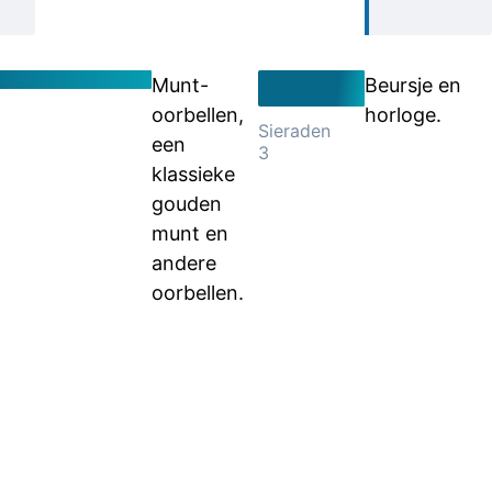
Munt-
Beursje en
oorbellen,
horloge.
Sieraden
een
3
klassieke
gouden
munt en
andere
oorbellen.