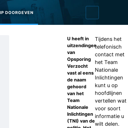
IP DOORGEVEN
U heeft in
Tijdens het
uitzendingen
telefonisch
van
contact met
Opsporing
het Team
Verzocht
Nationale
vast al eens
Inlichtingen
de naam
kunt u op
gehoord
hoofdlijnen
van het
Team
vertellen wat
Nationale
voor soort
Inlichtingen
informatie u
(TNI) van de
wilt delen.
politie. Het