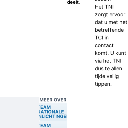
deelt.
Het TNI
zorgt ervoor
dat u met het
betreffende
TCI in
contact
komt. U kunt
via het TNI
dus te allen
tijde veilig
tippen.
MEER OVER
TEAM
NATIONALE
INLICHTINGEN
TEAM