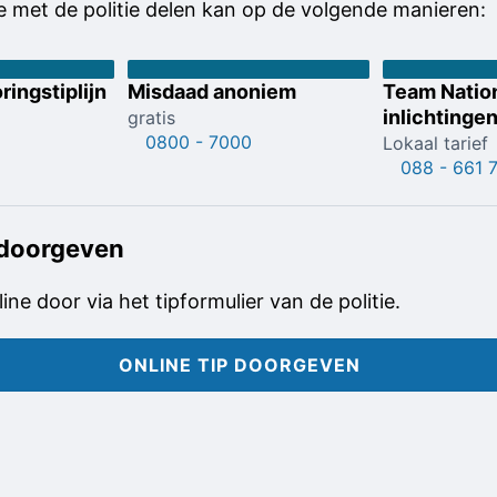
 met de politie delen kan op de volgende manieren:
doorgeven
aan de
politie;
ringstiplijn
Misdaad anoniem
Team Natio
wat past
inlichtinge
gratis
bij jouw
0800 - 7000
Lokaal tarief
situatie
088 - 661 
29-06-2021
 doorgeven
line door via het tipformulier van de politie.
ONLINE TIP DOORGEVEN