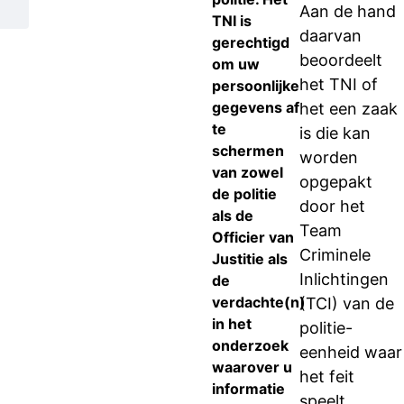
Aan de hand
TNI is
daarvan
gerechtigd
beoordeelt
om uw
het TNI of
persoonlijke
gegevens af
het een zaak
te
is die kan
schermen
worden
van zowel
opgepakt
de politie
door het
als de
Team
Officier van
Criminele
Justitie als
Inlichtingen
de
verdachte(n)
(TCI) van de
in het
politie-
onderzoek
eenheid waar
waarover u
het feit
informatie
speelt.