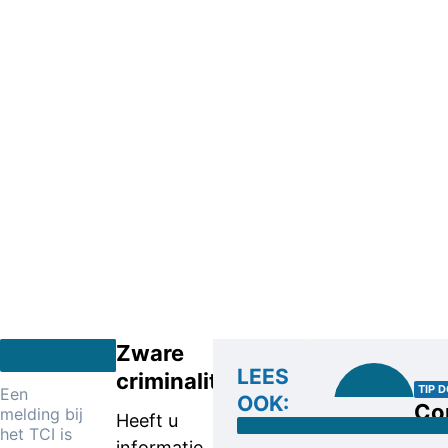
Zware
LEES
criminaliteit
TIP 
Een
OOK:
Co
melding bij
Heeft u
het TCI is
informatie