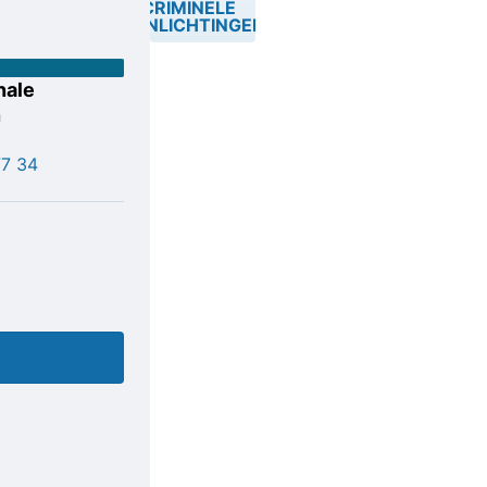
CRIMINELE
INLICHTINGEN
nale
n
77 34