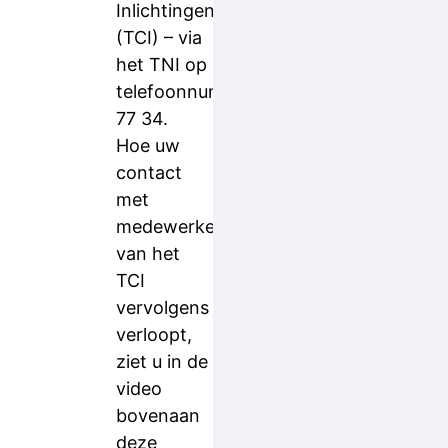
Inlichtingen
(TCI) – via
het TNI op
telefoonnummer 088 - 661
77 34.
Hoe uw
contact
met
medewerkers
van het
TCI
vervolgens
verloopt,
ziet u in de
video
bovenaan
deze