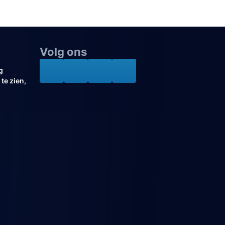
Volg ons
g
te zien,