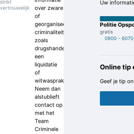
strikt
Uw informatie
vertrouwelijk
over zware
of
georganiseerde
Politie Opspo
gratis
criminaliteit
0800 - 6070
zoals
drugshandel,
een
liquidatie
Online tip
of
witwaspraktijken?
Geef je tip on
Neem dan
alstublieft
contact op
met het
Team
Criminele