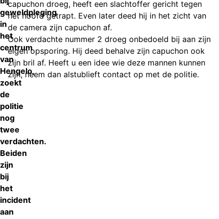
bij
capuchon droeg, heeft een slachtoffer gericht tegen
geweldpleging
het hoofd getrapt. Even later deed hij in het zicht van
in
de camera zijn capuchon af.
het
Ook verdachte nummer 2 droeg onbedoeld bij aan zijn
centrum
eigen opsporing. Hij deed behalve zijn capuchon ook
van
zijn bril af. Heeft u een idee wie deze mannen kunnen
Hengelo,
zijn, neem dan alstublieft contact op met de politie.
zoekt
de
politie
nog
twee
verdachten.
Beiden
zijn
bij
het
incident
aan