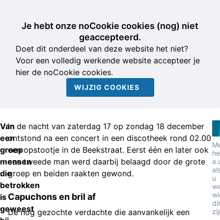
Je hebt onze noCookie cookies (nog) niet
geaccepteerd.
Doet dit onderdeel van deze website het niet?
Voor een volledig werkende website accepteer je
hier de noCookie cookies.
WIJZIG COOKIES
Van
In de nacht van zaterdag 17 op zondag 18 december
een
ontstond na een concert in een discotheek rond 02.00
Me
groep
een opstootje in de Beekstraat. Eerst één en later ook
he
mensen
een tweede man werd daarbij belaagd door de grote
a.
al
die
groep en beiden raakten gewond.
u
betrokken
we
wi
Capuchons en bril af
is
di
geweest
De nog gezochte verdachte die aanvankelijk een
zi