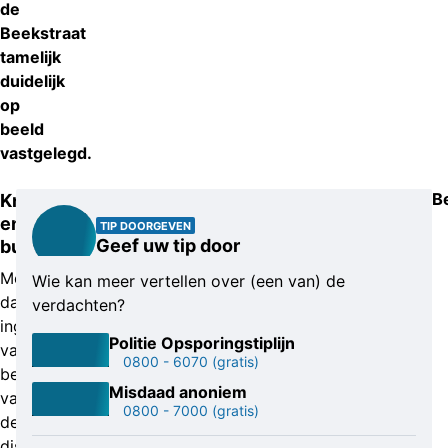
de
Beekstraat
tamelijk
duidelijk
op
beeld
vastgelegd.
B
Kneuzingen
en
TIP DOORGEVEN
Geef uw tip door
bulten
Mede
Wie kan meer vertellen over (een van) de
dankzij
verdachten?
ingrijpen
Politie Opsporingstiplijn
van
0800 - 6070
(gratis)
beveiligers
Misdaad anoniem
van
0800 - 7000
(gratis)
de
discotheek