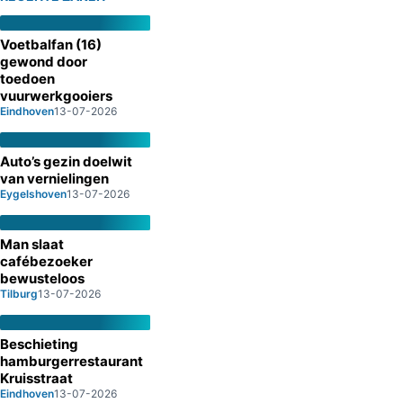
Voetbalfan (16)
gewond door
toedoen
vuurwerkgooiers
Eindhoven
13-07-2026
Auto’s gezin doelwit
van vernielingen
Eygelshoven
13-07-2026
Man slaat
cafébezoeker
bewusteloos
Tilburg
13-07-2026
Beschieting
hamburgerrestaurant
Kruisstraat
Eindhoven
13-07-2026