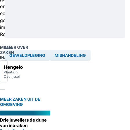
om
een
goudkleurige
imitatie-
Rolex.
MEER
MEER OVER
ZAKEN
GEWELDPLEGING
MISHANDELING
IN:
Hengelo
Plaats in
Overijssel
MEER ZAKEN UIT DE
OMGEVING
Drie juweliers de dupe
van inbraken