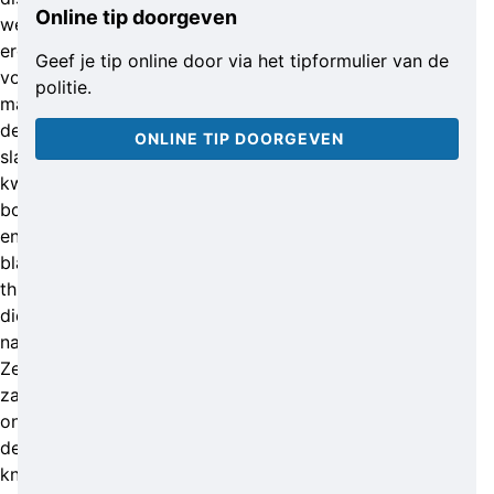
Online tip doorgeven
werd
erger
Geef je tip online door via het tipformulier van de
voorkomen,
politie.
maar
de
ONLINE TIP DOORGEVEN
slachtoffers
kwamen
bont
en
blauw
thuis
die
nacht.
Ze
zaten
onder
de
kneuzingen