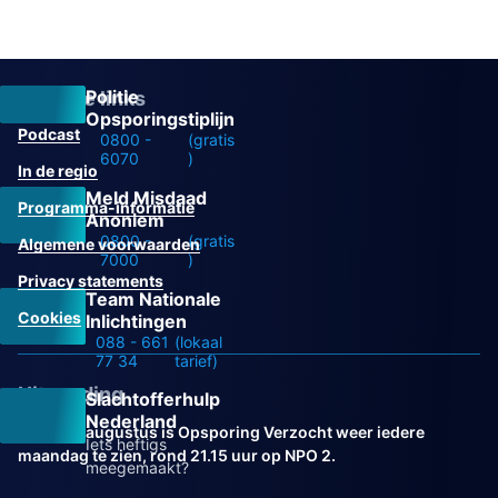
Politie
Overige links
Opsporingstiplijn
Podcast
0800 -
(gratis
6070
)
In de regio
Meld Misdaad
Programma-informatie
Anoniem
0800 -
(gratis
Algemene voorwaarden
7000
)
Privacy statements
Team Nationale
Cookies
Inlichtingen
088 - 661
(lokaal
77 34
tarief)
Uitzending
Slachtofferhulp
Nederland
Vanaf 31 augustus is Opsporing Verzocht weer iedere
Iets heftigs
maandag te zien, rond 21.15 uur op NPO 2.
meegemaakt?