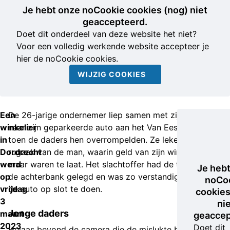
Je hebt onze noCookie cookies (nog) niet
geaccepteerd.
Doet dit onderdeel van deze website het niet?
Voor een volledig werkende website accepteer je
hier de noCookie cookies.
WIJZIG COOKIES
Een
De 26-jarige ondernemer liep samen met zijn vriendin
winkelier
naar zijn geparkeerde auto aan het Van Eesterenplein,
in
toen de daders hen overrompelden. Ze leken uit op de
Dordrecht
rugzak van de man, waarin geld van zijn winkel zat,
werd
maar waren te laat. Het slachtoffer had de tas al op
Je heb
op
de achterbank gelegd en was zo verstandig geweest
noCo
vrijdag
de auto op slot te doen.
cookies
3
ni
Jonge daders
maart
geaccep
2023
Doet dit
Helaas bevond de camera die de mislukte beroving