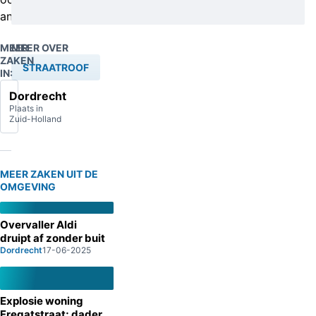
anoniem.
MEER
MEER OVER
ZAKEN
STRAATROOF
IN:
Dordrecht
Plaats in
Zuid-Holland
MEER ZAKEN UIT DE
OMGEVING
Overvaller Aldi
druipt af zonder buit
Dordrecht
17-06-2025
Explosie woning
Fregatstraat; dader