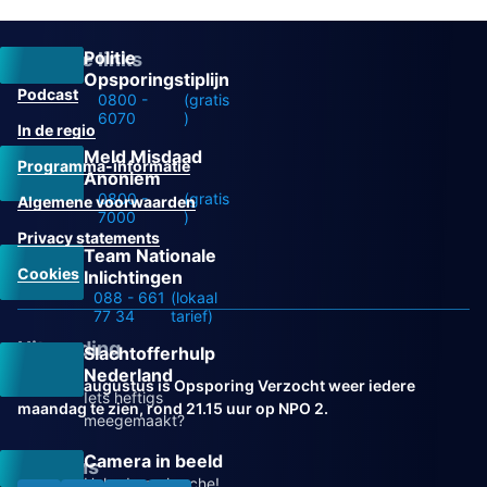
Politie
Overige links
Opsporingstiplijn
Podcast
0800 -
(gratis
6070
)
In de regio
Meld Misdaad
Programma-informatie
Anoniem
0800 -
(gratis
Algemene voorwaarden
7000
)
Privacy statements
Team Nationale
Cookies
Inlichtingen
088 - 661
(lokaal
77 34
tarief)
Uitzending
Slachtofferhulp
Nederland
Vanaf 31 augustus is Opsporing Verzocht weer iedere
Iets heftigs
maandag te zien, rond 21.15 uur op NPO 2.
meegemaakt?
Camera in beeld
Volg ons
Help de recherche!