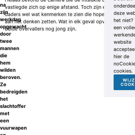
na
onderdee
vastlegde zich op enige afstand. Toch zijn er aan de
zijn
deze web
daders wel wat kenmerken te zien die hopelijk iemand
werkdag
het niet?
aan het denken zetten. Wat in elk geval opviel is dat
opgewacht
een volle
beide overvallers nog jong zijn.
door
werkend
twee
website
mannen
accepteer
die
hier de
hem
noCooki
wilden
cookies.
beroven.
WIJZ
Ze
COOK
bedreigden
het
slachtoffer
met
een
vuurwapen