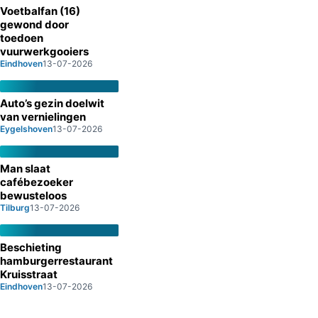
Voetbalfan (16)
gewond door
toedoen
vuurwerkgooiers
Eindhoven
13-07-2026
Auto’s gezin doelwit
van vernielingen
Eygelshoven
13-07-2026
Man slaat
cafébezoeker
bewusteloos
Tilburg
13-07-2026
Beschieting
hamburgerrestaurant
Kruisstraat
Eindhoven
13-07-2026