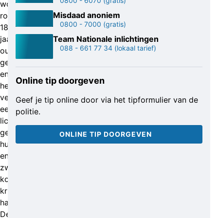
0800 - 6070
(gratis)
wordt
Misdaad anoniem
rond
0800 - 7000
(gratis)
18
jaar
Team Nationale inlichtingen
088 - 661 77 34
(lokaal tarief)
oud
geschat
en
Online tip doorgeven
heeft
vermoedelijk
Geef je tip online door via het tipformulier van de
een
politie.
licht
getinte
ONLINE TIP DOORGEVEN
huidskleur
en
zwart,
kort,
krullend
haar.
De