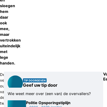
en
sloegen
hem
daar
ook
mee,
maar
vertrokken
uiteindelijk
met
lege
handen.
V
De
E
vermoedelijk
TIP DOORGEVEN
Geef uw tip door
oudste
van
Wie weet meer over (een van) de overvallers?
de
Politie Opsporingstiplijn
twee