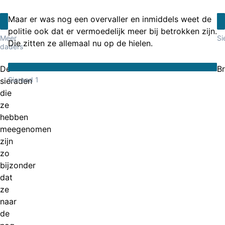
Maar er was nog een overvaller en inmiddels weet de
politie ook dat er vermoedelijk meer bij betrokken zijn.
Meer
Si
Die zitten ze allemaal nu op de hielen.
daders
De
B
Sieraad 1
sieraden
die
ze
hebben
meegenomen
zijn
zo
bijzonder
dat
ze
naar
de