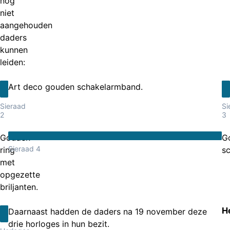
nog
niet
aangehouden
daders
kunnen
leiden:
Art deco gouden schakelarmband.
Sieraad
Si
2
3
Gouden
G
Sieraad 4
ring
s
met
opgezette
briljanten.
H
Daarnaast hadden de daders na 19 november deze
drie horloges in hun bezit.