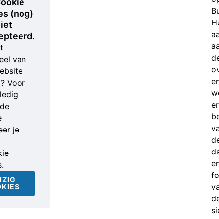
ookie
B
es (nog)
H
iet
a
epteerd.
a
t
d
eel van
ov
ebsite
e
t? Voor
w
ledig
er
nde
b
e
v
er je
d
d
ie
e
s.
fo
JZIG
v
KIES
d
si