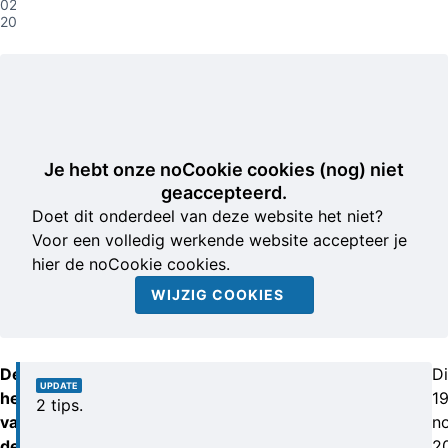
02-09-
2014
Je hebt onze noCookie cookies (nog) niet
geaccepteerd.
Doet dit onderdeel van deze website het niet?
Voor een volledig werkende website accepteer je
hier de noCookie cookies.
WIJZIG COOKIES
De
D
UPDATE
herkenning
1
2 tips.
van
n
de
2