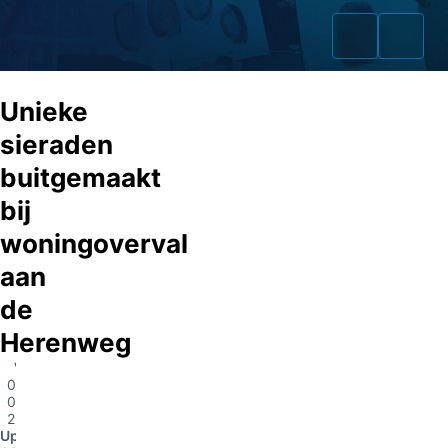
Unieke
sieraden
buitgemaakt
Home
bij
Zaken
woningoverval
aan
Fraudeurs
de
Opsporingslijst
Herenweg
Cold Cases
Vinkeveen
02-
09-
Tip doorgeven
2014
Update
Volg ons