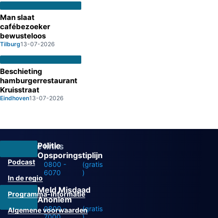
Man slaat
cafébezoeker
bewusteloos
Tilburg
13-07-2026
Beschieting
hamburgerrestaurant
Kruisstraat
Eindhoven
13-07-2026
Politie
Overige links
Opsporingstiplijn
Podcast
0800 -
(gratis
6070
)
In de regio
Meld Misdaad
Programma-informatie
Anoniem
0800 -
(gratis
Algemene voorwaarden
7000
)