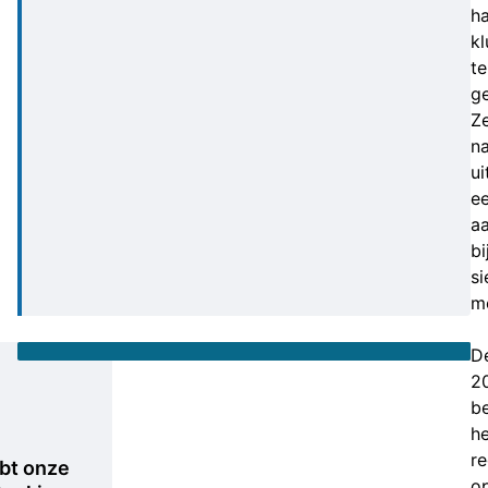
h
kl
te
g
Z
n
ui
e
aa
bi
si
m
D
Aanhouding
2
b
he
re
bt onze
o