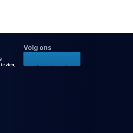
Volg ons
g
te zien,