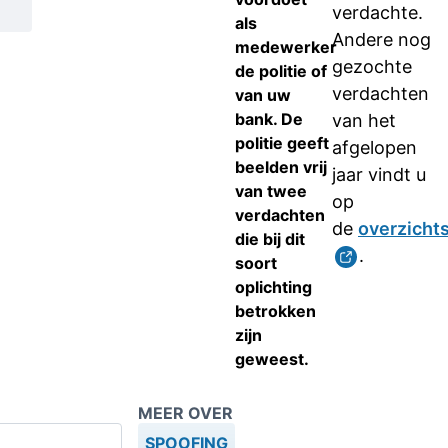
verdachte.
als
Andere nog
medewerker
gezochte
de politie of
verdachten
van uw
bank. De
van het
politie geeft
afgelopen
beelden vrij
jaar vindt u
van twee
op
verdachten
de
overzicht
die bij dit
.
soort
oplichting
betrokken
zijn
geweest.
MEER OVER
SPOOFING