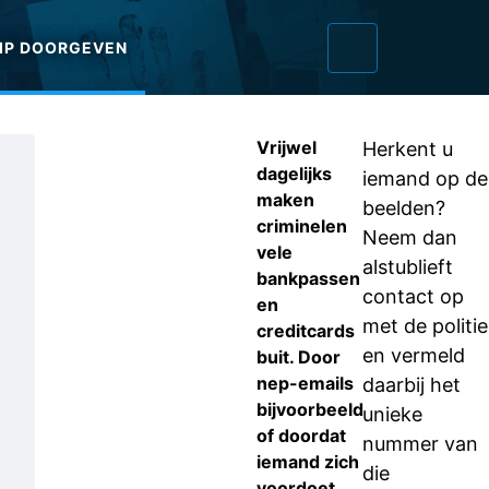
IP DOORGEVEN
Vrijwel
Herkent u
dagelijks
iemand op de
maken
beelden?
criminelen
Neem dan
vele
alstublieft
bankpassen
contact op
en
met de politie
creditcards
en vermeld
buit. Door
nep-emails
daarbij het
bijvoorbeeld
unieke
of doordat
nummer van
iemand zich
die
voordoet