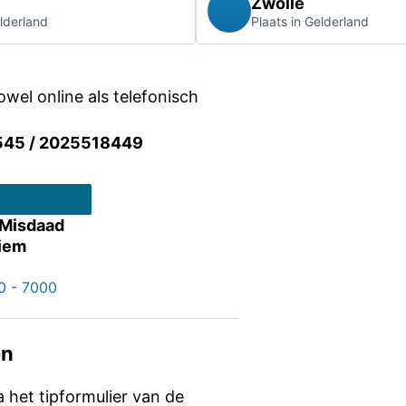
Zwolle
elderland
Plaats in Gelderland
wel online als telefonisch
45 / 2025518449
 Misdaad
iem
0 - 7000
en
ia het tipformulier van de