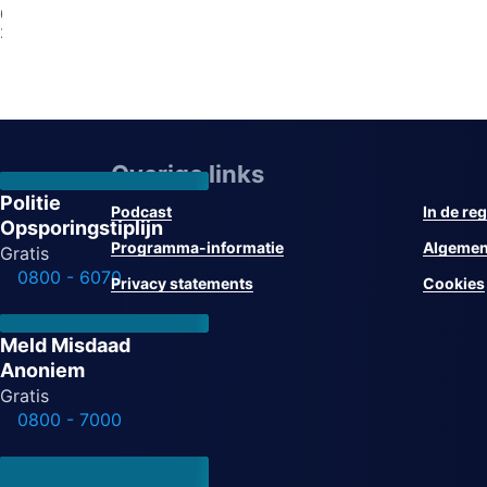
2026
07-
2026
Overige links
Politie
Podcast
In de reg
Opsporingstiplijn
Programma-informatie
Algemen
Gratis
0800 - 6070
Privacy statements
Cookies
Meld Misdaad
Anoniem
Gratis
0800 - 7000