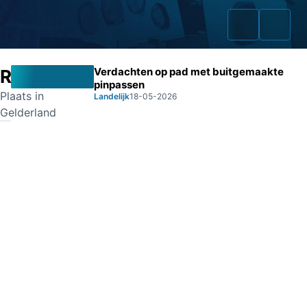
Verdachten op pad met buitgemaakte
Ruurlo
pinpassen
Plaats in
Landelijk
18-05-2026
Gelderland
Home
Zaken
Fraudeurs
Opsporingslijst
Cold Cases
Tip doorgeven
Volg ons