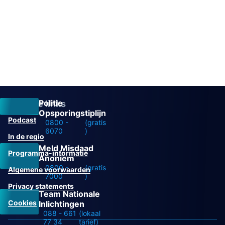
Politie
Overige links
Opsporingstiplijn
Podcast
0800 -
(gratis
6070
)
In de regio
Meld Misdaad
Programma-informatie
Anoniem
0800 -
(gratis
Algemene voorwaarden
7000
)
Privacy statements
Team Nationale
Cookies
Inlichtingen
088 - 661
(lokaal
77 34
tarief)