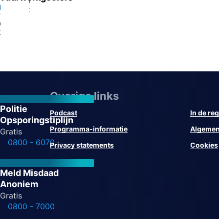
07-
13-
Eindhoven
2026
07-
13-
2026
07-
2026
Overige links
Politie
Podcast
In de reg
Opsporingstiplijn
Programma-informatie
Algemen
Gratis
0800 - 6070
Privacy statements
Cookies
Meld Misdaad
Anoniem
Gratis
0800 - 7000