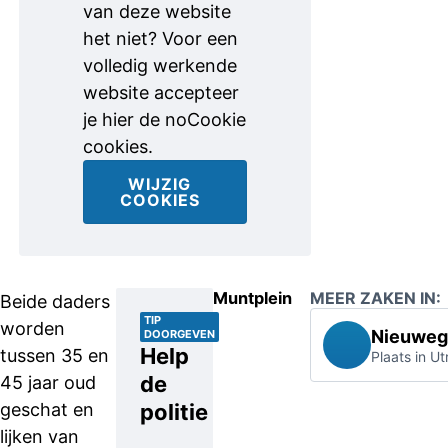
van deze website
het niet? Voor een
volledig werkende
website accepteer
je hier de noCookie
cookies.
WIJZIG
COOKIES
Muntplein
MEER ZAKEN IN:
Beide daders
TIP
worden
Nieuweg
DOORGEVEN
Help
tussen 35 en
Plaats in Ut
de
45 jaar oud
geschat en
politie
lijken van