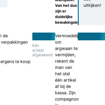
uitkijken!
Van het duo
zijn er
duidelijke
bewakingsbeelden.
n de
Vermoedelijk
38 verpakkingen
om
Eén
argwaan te
artikel
vermijden,
afgerekend
rekent de
 ergens te koop
man van
het stel
één artikel
af bij de
kassa. Zijn
compagnon