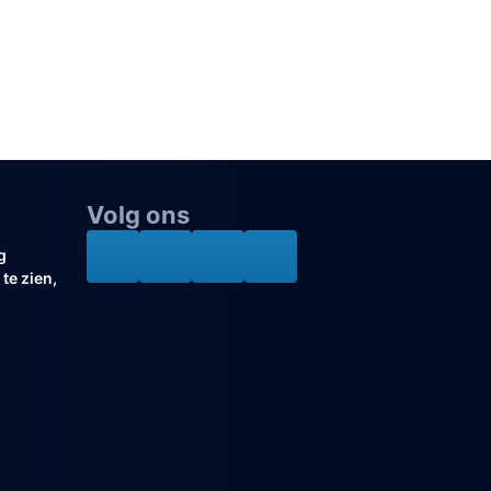
Volg ons
g
te zien,