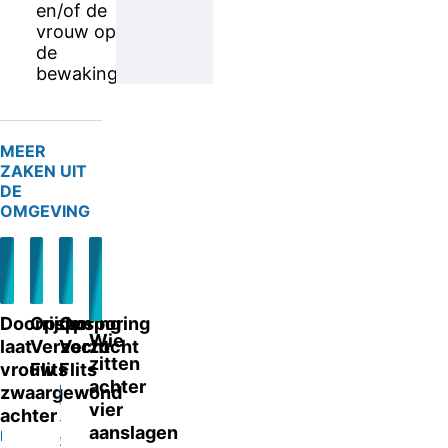
en/of de
vrouw op
de
bewakingsbeelden?
MEER
ZAKEN UIT
DE
OMGEVING
Doorrijder
Opsporing
Opsporing
Wie
laat
Verzocht
Verzocht
zitten
vrouw
Flits
Flits
achter
Landelijk
Landelijk
zwaargewond
20-
13-
vier
achter
10-
10-
aanslagen
Nieuwegein
2025
2025