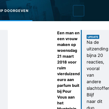
IP DOORGEVEN
Een man en
UPDATE
een vrouw
Na de
maken op
uitzending
woensdag
bijna 20
21 maart
reacties,
2018 voor
ruim
vooral
vierduizend
van
euro aan
andere
parfum buit
slachtoffer
bij Pour
Blijf
Vous aan
naar dit
het
duo
Muntplein.