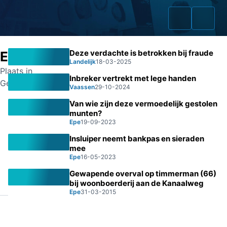
Deze verdachte is betrokken bij fraude
Epe
Landelijk
18-03-2025
Plaats in
Inbreker vertrekt met lege handen
Gelderland
Vaassen
29-10-2024
Home
Van wie zijn deze vermoedelijk gestolen
munten?
Zaken
Epe
19-09-2023
Fraudeurs
Insluiper neemt bankpas en sieraden
mee
Epe
16-05-2023
Opsporingslijst
Gewapende overval op timmerman (66)
Cold Cases
bij woonboerderij aan de Kanaalweg
Epe
31-03-2015
Tip doorgeven
Volg ons