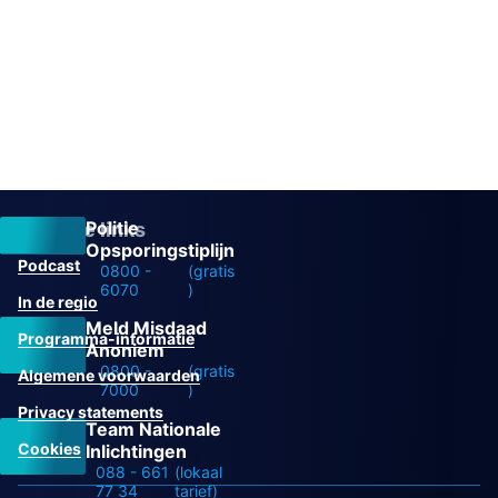
Politie
Overige links
Opsporingstiplijn
Podcast
0800 -
(gratis
6070
)
In de regio
Meld Misdaad
Programma-informatie
Anoniem
0800 -
(gratis
Algemene voorwaarden
7000
)
Privacy statements
Team Nationale
Cookies
Inlichtingen
088 - 661
(lokaal
77 34
tarief)