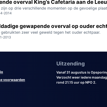
nde overval King’s Cafetaria aan de Leeu
zijn op drie verschillende momenten op de gevoelige plaat
04-2014
dadige gewapende overval op ouder echt
 gebruikten zeer veel geweld tegen het ouder echtpaar.
11-2013
Uitzending
io
Vanaf 31 augustus is Opsporin
Verzocht weer iedere maandag 
e voorwaarden
rond 21.15 uur op NPO 2.