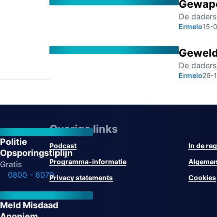
Gewape
De daders 
Ermelo
15-
Geweld
De daders
Ermelo
26-
Overige links
Politie
Podcast
In de reg
Opsporingstiplijn
Programma-informatie
Algemen
Gratis
0800 - 6070
Privacy statements
Cookies
Meld Misdaad
Anoniem