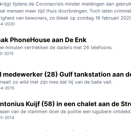
 krijgt tijdens de Coronacrisis minder meldingen dan gebrui
el mensen meer tijd thuis doorbrengen. Toch laten criminel
igheid van bewoners, zo bleek op zondag 16 februari 2020
04-2020
aak PhoneHouse aan De Enk
ee minuten vertrekken de daders met 26 telefoons.
10-2015
l medewerker (28) Gulf tankstation aan
aait zo wild met zijn mes dat hij van de balie valt.
04-2015
tonius Kuijf (58) in een chalet aan de Str
ussen van de vlammen doet de politie een lugubere ontdekk
05-2014