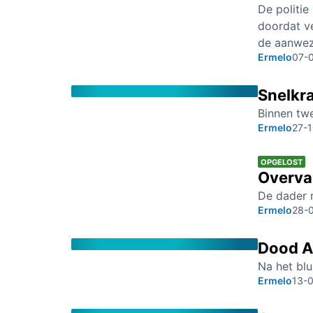
De politie
doordat ve
de aanwez
Ermelo
07-
Snelkr
Binnen tw
Ermelo
27-
OPGELOST
Overva
De dader m
Ermelo
28-
Dood An
Na het bl
Ermelo
13-