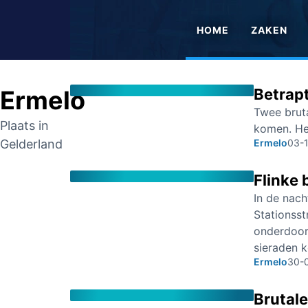
HOME
ZAKEN
Ermelo
Betrapt
Twee bruta
Plaats in
komen. He
Gelderland
Ermelo
03-
Flinke 
In de nac
Stationsst
onderdoor 
sieraden 
Ermelo
30-
Brutal