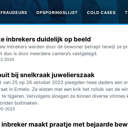
FRAUDEURS
OPSPORINGSLIJST
COLD CASES
T
e inbrekers duidelijk op beeld
le inbrekers werden door de bewoner betrapt terwijl ze p
t duo is door meerdere camera’s vastgelegd.
12-2024
buit bij snelkraak juwelierszaak
ht van 25 op 26 oktober 2022 pleegden twee daders een sne
raat in Ermelo. Ze wisten met een krik het rolluik van de 
te tijgeren. Vervolgens sloegen ze binnen diverse vitrines 
konden buitmaken.
05-2023
e inbreker maakt praatje met bejaarde be