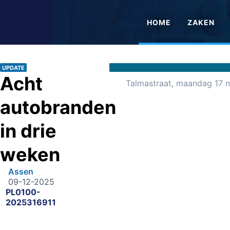
HOME
ZAKEN
UPDATE
Acht
Talmastraat, maandag 17 
autobranden
in drie
weken
Assen
09-12-2025
PL0100-
2025316911