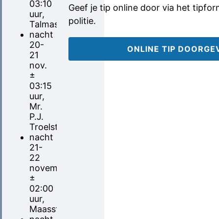
03:10
Geef je tip online door via het tipfo
uur,
politie.
Talmastraat
nacht
20-
ONLINE TIP DOORGE
21
nov.
±
03:15
uur,
Mr.
P.J.
Troelstralaan
nacht
21-
22
november,
±
02:00
uur,
Maasstraat