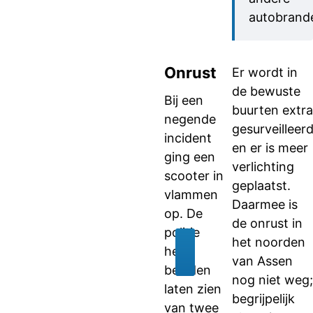
autobrand
Onrust
Er wordt in
de bewuste
Bij een
buurten extra
negende
gesurveilleer
incident
en er is meer
ging een
verlichting
scooter in
geplaatst.
vlammen
Daarmee is
op. De
de onrust in
politie
het noorden
heeft
van Assen
beelden
nog niet weg;
laten zien
begrijpelijk
van twee