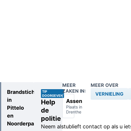
MEER
MEER OVER
ZAKEN IN:
Brandstichtingen
TIP
VERNIELING
DOORGEVEN
in
Assen
Help
Plaats in
Pittelo
de
Drenthe
en
politie
Noorderpark:
Neem alstublieft contact op als u ie