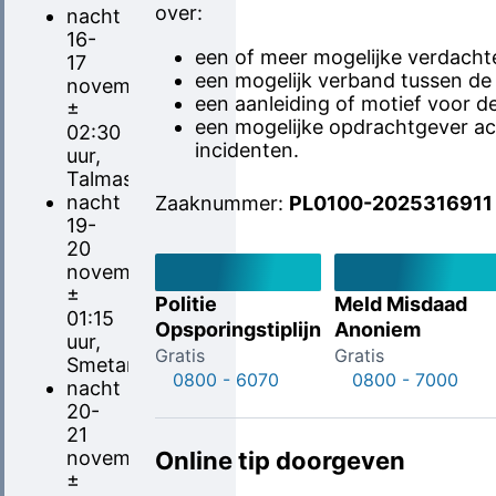
over:
nacht
16-
een of meer mogelijke verdacht
17
een mogelijk verband tussen de
november,
een aanleiding of motief voor d
±
een mogelijke opdrachtgever ac
02:30
incidenten.
uur,
Talmastraat
nacht
Zaaknummer:
PL0100-2025316911
19-
20
november,
±
Politie
Meld Misdaad
01:15
Opsporingstiplijn
Anoniem
uur,
Gratis
Gratis
Smetanalaan
0800 - 6070
0800 - 7000
nacht
20-
21
november,
Online tip doorgeven
±