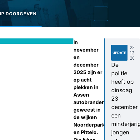
IP DOORGEVEN
In
23-
november
12-
UPDATE
en
202
december
De
2025 zijn er
politie
op acht
heeft op
plekken in
dinsdag
Assen
23
autobranden
december
geweest in
een
de wijken
minderjari
Noorderpark
en Pittelo.
jongen
Die lijken