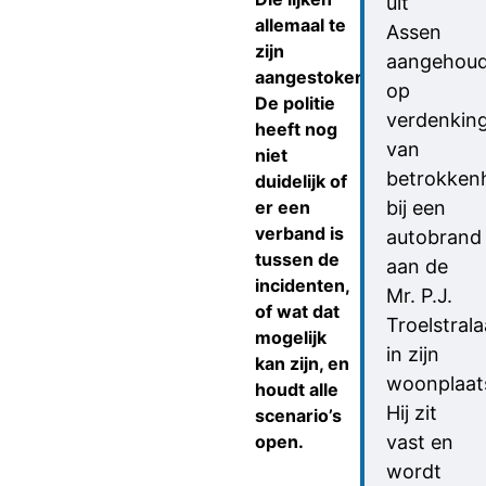
uit
allemaal te
Assen
zijn
aangehou
aangestoken.
op
De politie
verdenkin
heeft nog
van
niet
betrokken
duidelijk of
er een
bij een
verband is
autobrand
tussen de
aan de
incidenten,
Mr. P.J.
of wat dat
Troelstral
mogelijk
in zijn
kan zijn, en
woonplaat
houdt alle
Hij zit
scenario’s
open.
vast en
wordt