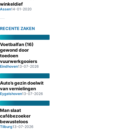
winkeldief
Assen
14-01-2020
RECENTE ZAKEN
Voetbalfan (16)
gewond door
toedoen
vuurwerkgooiers
Eindhoven
13-07-2026
Auto’s gezin doelwit
van vernielingen
Eygelshoven
13-07-2026
Man slaat
cafébezoeker
bewusteloos
Tilburg
13-07-2026