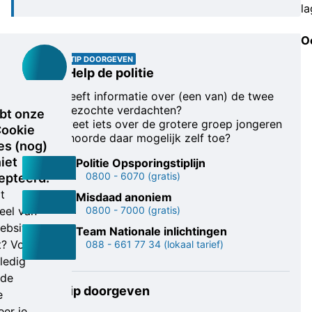
la
O
TIP DOORGEVEN
Help de politie
Wie heeft informatie over (een van) de twee
nog gezochte verdachten?
bt onze
Wie weet iets over de grotere groep jongeren
ookie
of behoorde daar mogelijk zelf toe?
es (nog)
iet
Politie Opsporingstiplijn
0800 - 6070
(gratis)
epteerd.
t
Misdaad anoniem
eel van
0800 - 7000
(gratis)
ebsite
Team Nationale inlichtingen
t? Voor
088 - 661 77 34
(lokaal tarief)
ledig
nde
Online tip doorgeven
e
er je