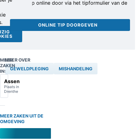
Geef je tip online door via het tipformulier van de
politie.
ie
s.
ONLINE TIP DOORGEVEN
JZIG
KIES
MEER
MEER OVER
ZAKEN
GEWELDPLEGING
MISHANDELING
IN:
Assen
Plaats in
Drenthe
MEER ZAKEN UIT DE
OMGEVING