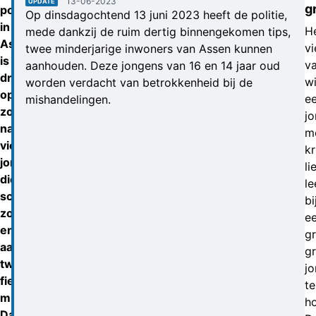
13-06-2023
UPDATE
g
politie
Op dinsdagochtend 13 juni 2023 heeft de politie,
in
H
mede dankzij de ruim dertig binnengekomen tips,
Assen
vi
twee minderjarige inwoners van Assen kunnen
is
v
aanhouden. Deze jongens van 16 en 14 jaar oud
dringend
w
worden verdacht van betrokkenheid bij de
op
e
mishandelingen.
zoek
j
naar
m
vier
k
jongens
li
die,
le
schijnbaar
bi
zonder
e
enige
gr
aanleiding,
g
twee
j
fietsers
te
mishandelden.
ho
Dat