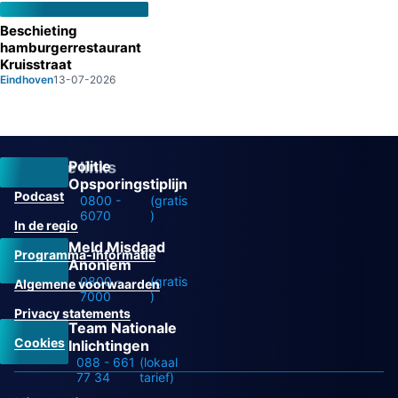
Beschieting
hamburgerrestaurant
Kruisstraat
Eindhoven
13-07-2026
Politie
Overige links
Opsporingstiplijn
Podcast
0800 -
(gratis
6070
)
In de regio
Meld Misdaad
Programma-informatie
Anoniem
0800 -
(gratis
Algemene voorwaarden
7000
)
Privacy statements
Team Nationale
Cookies
Inlichtingen
088 - 661
(lokaal
77 34
tarief)