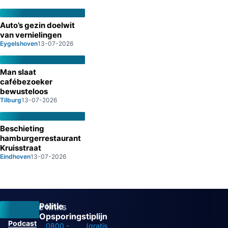
Auto’s gezin doelwit
van vernielingen
Eygelshoven
13-07-2026
Man slaat
cafébezoeker
bewusteloos
Tilburg
13-07-2026
Beschieting
hamburgerrestaurant
Kruisstraat
Eindhoven
13-07-2026
Politie
Overige links
Opsporingstiplijn
Podcast
0800 -
(gratis