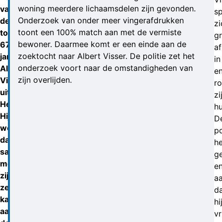
woning meerdere lichaamsdelen zijn gevonden.
van
s
Onderzoek van onder meer vingerafdrukken
de
zi
toont een 100% match aan met de vermiste
toen
g
bewoner. Daarmee komt er een einde aan de
67-
af
zoektocht naar Albert Visser. De politie zet het
jarige
in
onderzoek voort naar de omstandigheden van
Albert
e
zijn overlijden.
Visser
r
uit
zi
Heerhugowaard.
hu
Hij
D
woonde
po
daar
he
samen
g
met
e
zijn
aa
zeven
d
katten
hi
aan
vr