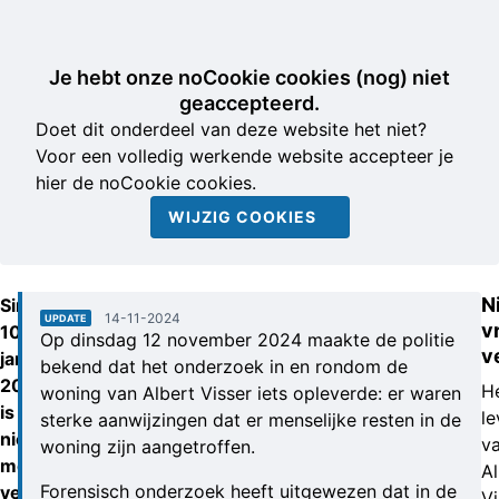
Je hebt onze noCookie cookies (nog) niet
geaccepteerd.
Doet dit onderdeel van deze website het niet?
Voor een volledig werkende website accepteer je
hier de noCookie cookies.
WIJZIG COOKIES
N
Sinds
14-11-2024
UPDATE
vr
10
Op dinsdag 12 november 2024 maakte de politie
v
januari
bekend dat het onderzoek in en rondom de
2021
H
woning van Albert Visser iets opleverde: er waren
is
le
sterke aanwijzingen dat er menselijke resten in de
niets
v
woning zijn aangetroffen.
meer
Al
Forensisch onderzoek heeft uitgewezen dat in de
vernomen
Vi