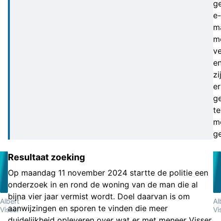
g
e-
ma
m
v
e
zi
er
g
te
m
g
Resultaat zoeking
Op maandag 11 november 2024 startte de politie een
onderzoek in en rond de woning van de man die al
bijna vier jaar vermist wordt. Doel daarvan is om
Albert
Al
aanwijzingen en sporen te vinden die meer
Visser
Vi
duidelijkheid opleveren over wat er met meneer Visser