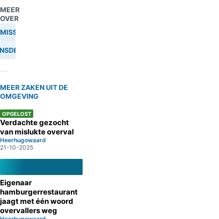
MEER
OVER
MISSING
NSDELICT
MEER ZAKEN UIT DE
OMGEVING
OPGELOST
Verdachte gezocht
van mislukte overval
Heerhugowaard
21-10-2025
Eigenaar
hamburgerrestaurant
jaagt met één woord
overvallers weg
Heerhugowaard