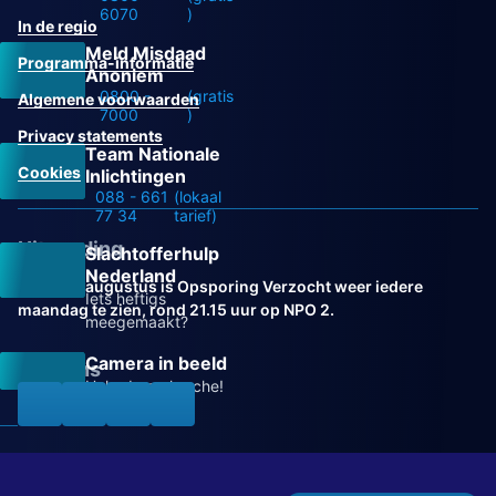
6070
)
In de regio
Meld Misdaad
Programma-informatie
Anoniem
0800 -
(gratis
Algemene voorwaarden
7000
)
Privacy statements
Team Nationale
Cookies
Inlichtingen
088 - 661
(lokaal
77 34
tarief)
Uitzending
Slachtofferhulp
Nederland
Vanaf 31 augustus is Opsporing Verzocht weer iedere
Iets heftigs
maandag te zien, rond 21.15 uur op NPO 2.
meegemaakt?
Camera in beeld
Volg ons
Help de recherche!