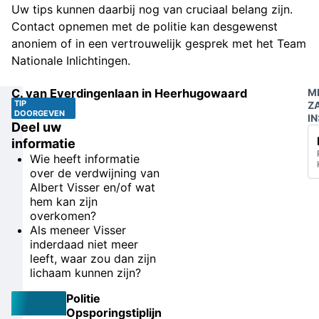
Uw tips kunnen daarbij nog van cruciaal belang zijn.
Contact opnemen met de politie kan desgewenst
anoniem of in een vertrouwelijk gesprek met het Team
Nationale Inlichtingen.
C. van Everdingenlaan in Heerhugowaard
M
TIP
Z
DOORGEVEN
IN
Deel uw
informatie
Wie heeft informatie
over de verdwijning van
Albert Visser en/of wat
hem kan zijn
overkomen?
Als meneer Visser
inderdaad niet meer
leeft, waar zou dan zijn
lichaam kunnen zijn?
Politie
Opsporingstiplijn