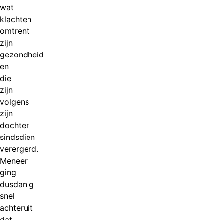
wat
klachten
omtrent
zijn
gezondheid
en
die
zijn
volgens
zijn
dochter
sindsdien
verergerd.
Meneer
ging
dusdanig
snel
achteruit
dat