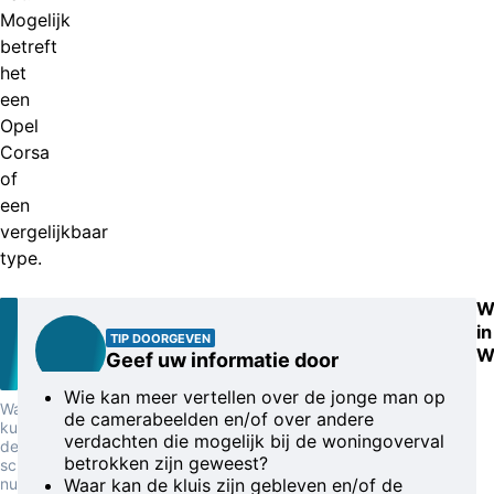
Mogelijk
betreft
het
een
Opel
Corsa
of
een
vergelijkbaar
type.
W
in
TIP DOORGEVEN
W
Geef uw informatie door
Wie kan meer vertellen over de jonge man op
Waar
de camerabeelden en/of over andere
kunnen
verdachten die mogelijk bij de woningoverval
deze
betrokken zijn geweest?
schilderijen
nu
Waar kan de kluis zijn gebleven en/of de