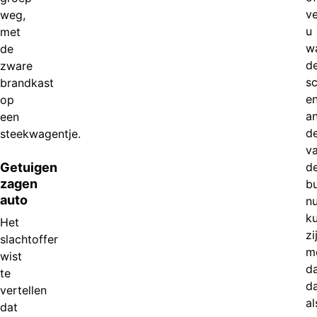
v
weg,
u
met
w
de
d
zware
sc
brandkast
en
op
a
een
d
steekwagentje.
v
Getuigen
d
zagen
bu
auto
n
k
Het
zi
slachtoffer
m
wist
d
te
d
vertellen
al
dat