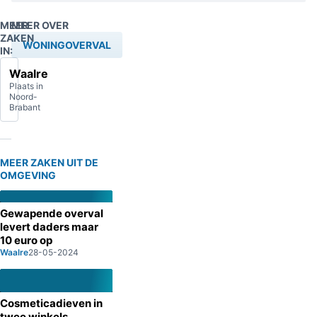
MEER
MEER OVER
ZAKEN
WONINGOVERVAL
IN:
Waalre
Plaats in
Noord-
Brabant
MEER ZAKEN UIT DE
OMGEVING
Gewapende overval
levert daders maar
10 euro op
Waalre
28-05-2024
Cosmeticadieven in
twee winkels