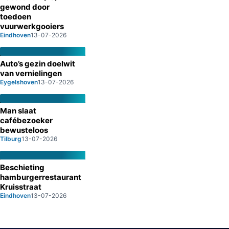
gewond door
toedoen
vuurwerkgooiers
Eindhoven
13-07-2026
Auto’s gezin doelwit
van vernielingen
Eygelshoven
13-07-2026
Man slaat
cafébezoeker
bewusteloos
Tilburg
13-07-2026
Beschieting
hamburgerrestaurant
Kruisstraat
Eindhoven
13-07-2026