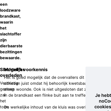
een
loodzware
brandkast,
waarin
het
slachtoffer
zijn
dierbaarste
bezittingen
bewaarde.
Slachtoffer
Mogelijk voorkennis
overleden
Het is goed mogelijk dat de overvallers dit slachtoffer
Verdrietig
uitkozen juist omdat hij behoorlijk kwetsbaar was en
genoeg
alleen woonde. Ook is niet uitgesloten dat ze hoopten
zal
in de brandkast een flinke buit aan te treffen.
Je heb
het
noCo
cookies
toen
De werkelijke inhoud van de kluis was overigens van