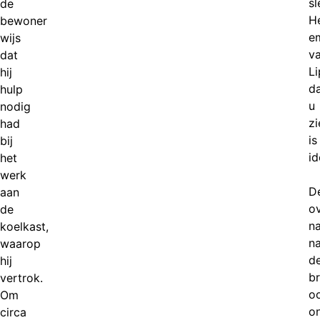
sl
de
H
bewoner
e
wijs
v
dat
Li
hij
d
hulp
u
nodig
zi
had
is
bij
id
het
werk
D
aan
ov
de
n
koelkast,
n
waarop
d
hij
b
vertrok.
o
Om
o
circa