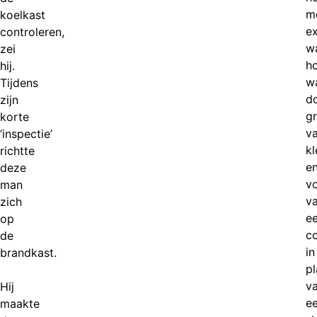
m
koelkast
e
controleren,
w
zei
ho
hij.
w
Tijdens
d
zijn
gr
korte
v
‘inspectie’
kl
richtte
e
deze
v
man
v
zich
e
op
co
de
in
brandkast.
pl
v
Hij
e
maakte