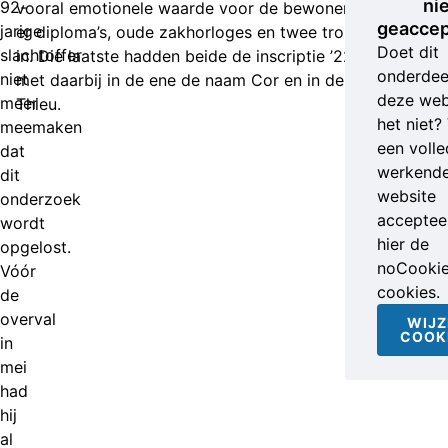
ni
92-
vooral emotionele waarde voor de bewoner. Zo zaten
geaccep
jarige
er diploma’s, oude zakhorloges en twee trouwringen
Doet dit
slachtoffer
in. Die laatste hadden beide de inscriptie ’22-11-1958’
onderdee
niet
met daarbij in de ene de naam Cor en in de andere
deze web
meer
Thieu.
het niet?
meemaken
een volle
dat
werkend
dit
website
onderzoek
accepteer
wordt
hier de
opgelost.
noCooki
Vóór
cookies.
de
overval
WIJZ
COOK
in
mei
had
hij
al