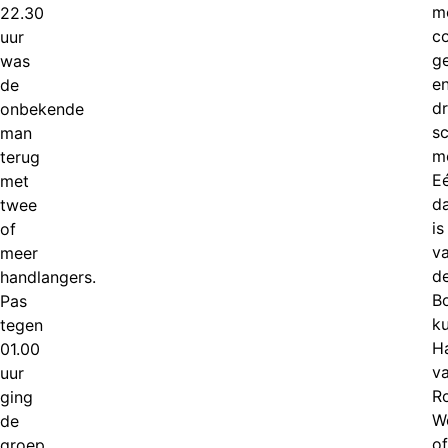
m
22.30
c
uur
g
was
e
de
dr
onbekende
sc
man
m
terug
E
met
d
twee
is
of
v
meer
d
handlangers.
B
Pas
k
tegen
H
01.00
v
uur
R
ging
W
de
of
groep