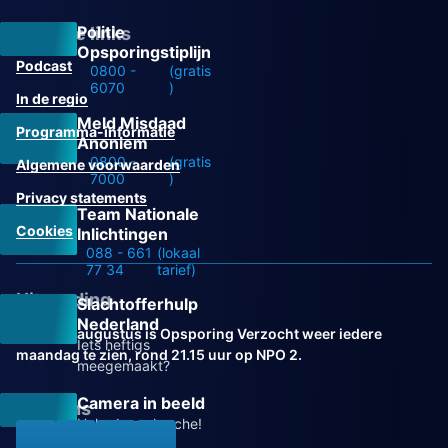
Politie
Overige links
Opsporingstiplijn
Podcast
0800 -
(gratis
6070
)
In de regio
Meld Misdaad
Programma-informatie
Anoniem
0800 -
(gratis
Algemene voorwaarden
7000
)
Privacy statements
Team Nationale
Cookies
Inlichtingen
088 - 661
(lokaal
77 34
tarief)
Uitzending
Slachtofferhulp
Nederland
Vanaf 31 augustus is Opsporing Verzocht weer iedere
Iets heftigs
maandag te zien, rond 21.15 uur op NPO 2.
meegemaakt?
Camera in beeld
Volg ons
Help de recherche!