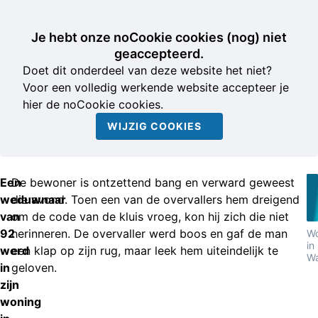
Je hebt onze noCookie cookies (nog) niet
geaccepteerd.
Doet dit onderdeel van deze website het niet?
Voor een volledig werkende website accepteer je
hier de noCookie cookies.
WIJZIG COOKIES
Een
De bewoner is ontzettend bang en verward geweest
weduwnaar
die avond. Toen een van de overvallers hem dreigend
van
om de code van de kluis vroeg, kon hij zich die niet
92
herinneren. De overvaller werd boos en gaf de man
Wo
in
werd
een klap op zijn rug, maar leek hem uiteindelijk te
Wa
in
geloven.
zijn
woning