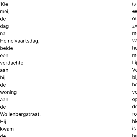
is
10e
e
mei,
o
de
z
dag
m
na
v
Hemelvaartsdag,
he
belde
m
een
Li
verdachte
V
aan
bi
bij
he
de
v
woning
o
aan
d
de
fo
Wollenbergstraat.
h
Hij
is
kwam
he
de