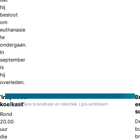
hij
besloot
om
euthanasie
te
ondergaan.
In
september
is
hij
overleden.
‘Inspectie
B
koelkast’
e
Vergelijkbare brandkast en identiek Lips-embleem
s
Rond
D
20.00
b
uur
b
die