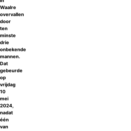
in
Waalre
overvallen
door
ten
minste
drie
onbekende
mannen.
Dat
gebeurde
op
vrijdag
10
mei
2024,
nadat
één
van