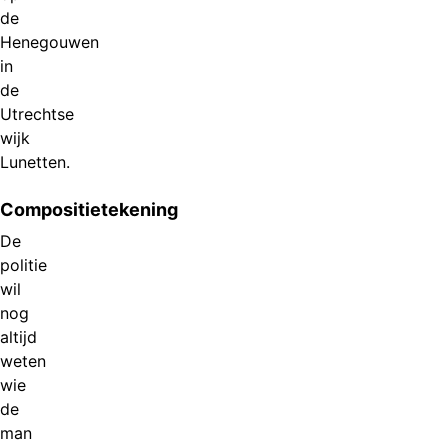
de
Henegouwen
in
de
Utrechtse
wijk
Lunetten.
Compositietekening
De
politie
wil
nog
altijd
weten
wie
de
man