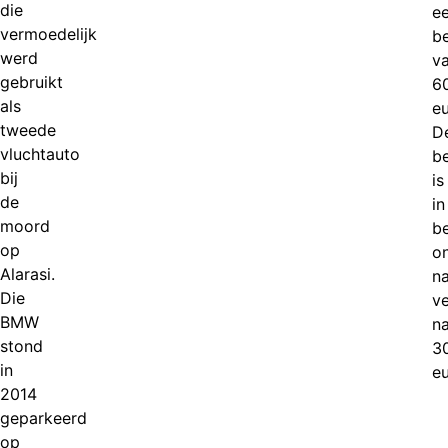
die
e
vermoedelijk
b
werd
v
gebruikt
6
als
eu
tweede
D
vluchtauto
b
bij
is
de
in
moord
b
op
o
Alarasi.
na
Die
v
BMW
n
stond
3
in
eu
2014
geparkeerd
op