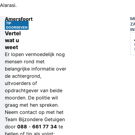
Alarasi.
Amersfoort
M
TIP
Z
DOORGEVEN
IN
Vertel
wat u
weet
Er lopen vermoedelijk nog
mensen rond met
belangrijke informatie over
de achtergrond,
uitvoerders of
opdrachtgever van beide
moorden. De politie wil
graag met hen spreken.
Neem contact op met het
Team Bijzondere Getuigen
door
088
-
661
77
34
te
bellen of tip als volgt: