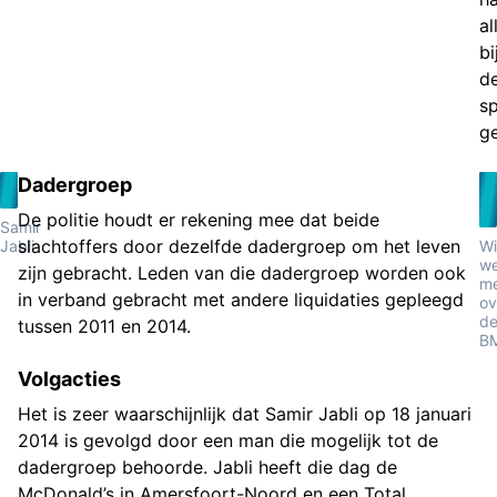
al
bi
d
s
ge
Dadergroep
De politie houdt er rekening mee dat beide
Samir
slachtoffers door dezelfde dadergroep om het leven
Jabli
Wi
we
zijn gebracht. Leden van die dadergroep worden ook
m
in verband gebracht met andere liquidaties gepleegd
ov
d
tussen 2011 en 2014.
B
Volgacties
Het is zeer waarschijnlijk dat Samir Jabli op 18 januari
2014 is gevolgd door een man die mogelijk tot de
dadergroep behoorde. Jabli heeft die dag de
McDonald’s in Amersfoort-Noord en een Total