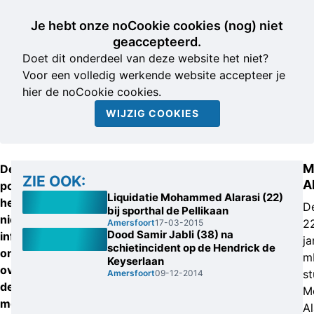
Je hebt onze noCookie cookies (nog) niet
geaccepteerd.
Doet dit onderdeel van deze website het niet?
Voor een volledig werkende website accepteer je
hier de noCookie cookies.
WIJZIG COOKIES
M
De
ZIE OOK:
A
politie
Liquidatie Mohammed Alarasi (22)
heeft
D
bij sporthal de Pellikaan
nieuwe
2
Amersfoort
17-03-2015
Dood Samir Jabli (38) na
informatie
ja
schietincident op de Hendrick de
ontvangen
m
Keyserlaan
over
s
Amersfoort
09-12-2014
de
M
moorden
Al