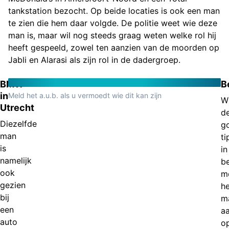
tankstation bezocht. Op beide locaties is ook een man
te zien die hem daar volgde. De politie weet wie deze
man is, maar wil nog steeds graag weten welke rol hij
heeft gespeeld, zowel ten aanzien van de moorden op
Jabli en Alarasi als zijn rol in de dadergroep.
BMW
B
in
Meld het a.u.b. als u vermoedt wie dit kan zijn
W
Utrecht
d
Diezelfde
g
man
ti
is
in
namelijk
b
ook
m
gezien
he
bij
m
een
a
auto
o