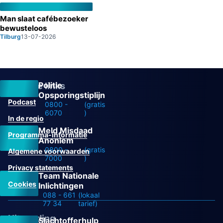
Man slaat cafébezoeker
bewusteloos
Tilburg
13-07-2026
Politie
Overige links
Opsporingstiplijn
Podcast
0800 -
(gratis
6070
)
In de regio
Meld Misdaad
Programma-informatie
Anoniem
0800 -
(gratis
Algemene voorwaarden
7000
)
Privacy statements
Team Nationale
Cookies
Inlichtingen
088 - 661
(lokaal
77 34
tarief)
Uitzending
Slachtofferhulp