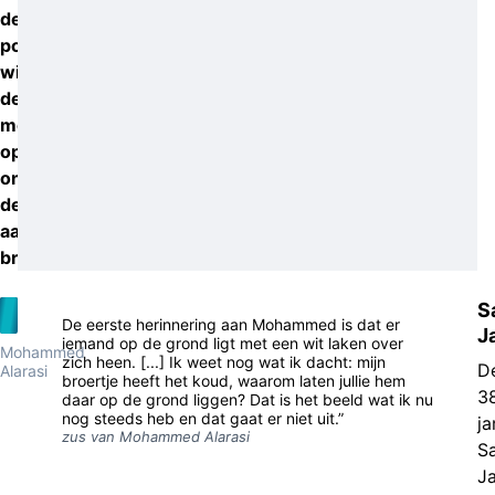
de
politie
wil
de
moorden
opnieuw
onder
de
aandacht
brengen.
S
De eerste herinnering aan Mohammed is dat er
J
iemand op de grond ligt met een wit laken over
Mohammed
zich heen. [...] Ik weet nog wat ik dacht: mijn
D
Alarasi
broertje heeft het koud, waarom laten jullie hem
3
daar op de grond liggen? Dat is het beeld wat ik nu
nog steeds heb en dat gaat er niet uit.”
ja
zus van Mohammed Alarasi
S
Ja