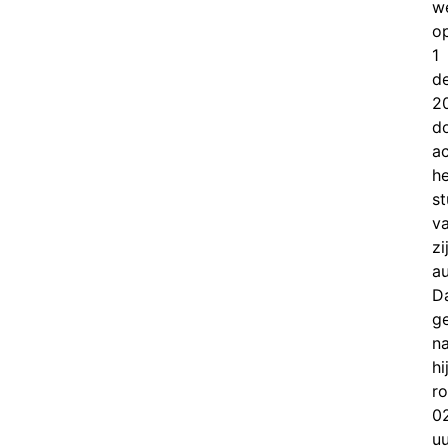
w
o
1
d
2
d
ac
he
st
v
zi
au
D
g
n
hi
r
0
uu