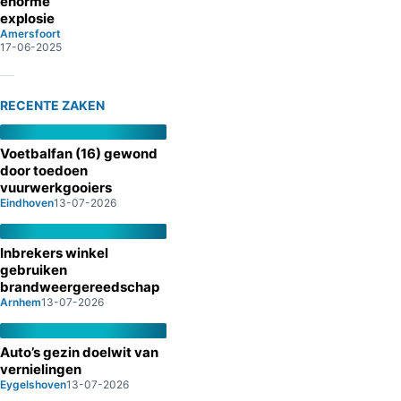
enorme
explosie
Amersfoort
17-06-2025
RECENTE ZAKEN
Voetbalfan (16) gewond
door toedoen
vuurwerkgooiers
Eindhoven
13-07-2026
Inbrekers winkel
gebruiken
brandweergereedschap
Arnhem
13-07-2026
Auto’s gezin doelwit van
vernielingen
Eygelshoven
13-07-2026