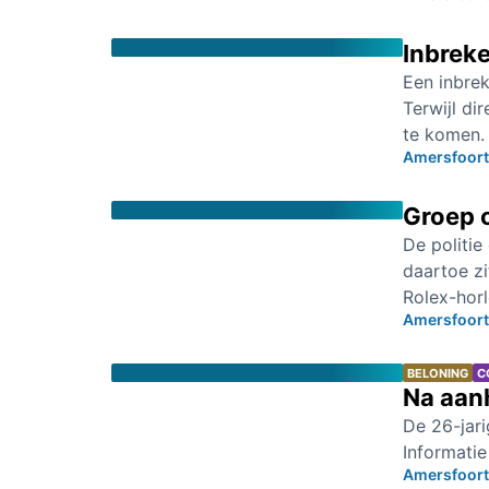
Inbreke
Een inbrek
Terwijl di
te komen. 
Amersfoort
Groep o
De politi
daartoe zi
Rolex-horl
Amersfoort
BELONING
C
Na aan
De 26-jar
Informatie
Amersfoort