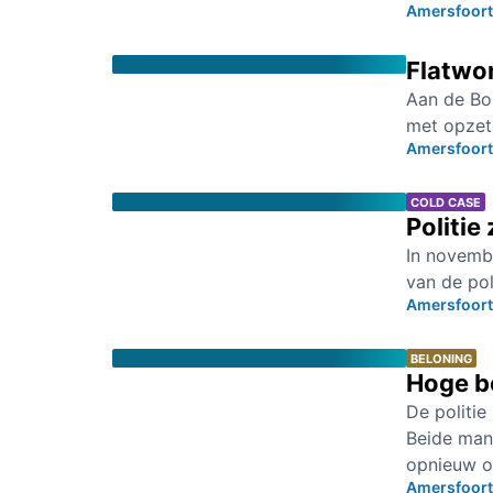
Amersfoort
Flatwo
Aan de Boh
met opzet
Amersfoort
COLD CASE
Politie
In novemb
van de pol
Amersfoort
BELONING
Hoge b
De politi
Beide man
opnieuw o
Amersfoort