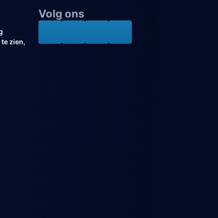
Volg ons
g
te zien,