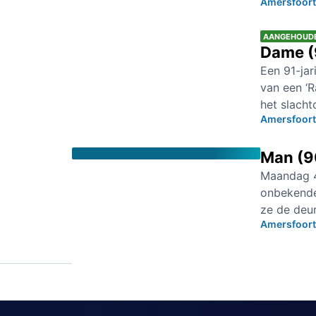
Amersfoort
AANGEHOUD
Dame (9
Een 91-ja
van een ‘
het slacht
Amersfoort
Man (90
Maandag 4
onbekende 
ze de deu
Amersfoort