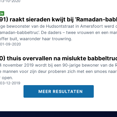
13-10-2020
EN
1) raakt sieraden kwijt bij ‘Ramadan-bab
rige bewoonster van de Hudsontstraat in Amersfoort werd o
Ramadan-babbeltruc’. De daders – twee vrouwen en een man
offer buit, waaronder haar trouwring.
01-09-2020
) thuis overvallen na mislukte babbeltru
 november 2019 wordt bij een 90-jarige bewoner van de Re
mannen voor zijn deur proberen zich met een smoes naar bi
r open.
03-12-2019
MEER RESULTATEN