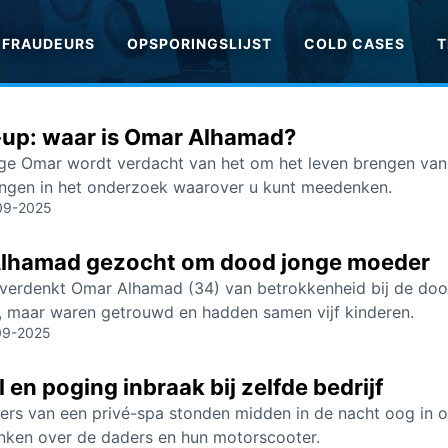
FRAUDEURS
OPSPORINGSLIJST
COLD CASES
T
-up: waar is Omar Alhamad?
ge Omar wordt verdacht van het om het leven brengen van z
ingen in het onderzoek waarover u kunt meedenken.
09-2025
lhamad gezocht om dood jonge moeder
 verdenkt Omar Alhamad (34) van betrokkenheid bij de dood
r, maar waren getrouwd en hadden samen vijf kinderen.
09-2025
 en poging inbraak bij zelfde bedrijf
s van een privé-spa stonden midden in de nacht oog in oo
nken over de daders en hun motorscooter.