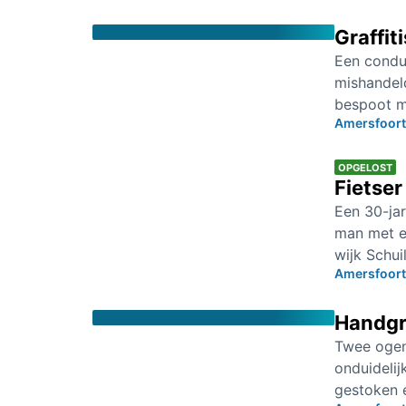
Graffit
Een conduc
mishandeld
bespoot m
Amersfoort
OPGELOST
Fietser
Een 30-ja
man met e
wijk Schui
Amersfoort
Handgr
Twee ogens
onduidelij
gestoken e