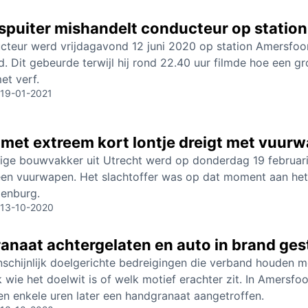
ispuiter mishandelt conducteur op statio
teur werd vrijdagavond 12 juni 2020 op station Amersfoort
. Dit gebeurde terwijl hij rond 22.40 uur filmde hoe een g
et verf.
19-01-2021
 met extreem kort lontje dreigt met vuur
rige bouwvakker uit Utrecht werd op donderdag 19 februar
en vuurwapen. Het slachtoffer was op dat moment aan het
lenburg.
13-10-2020
anaat achtergelaten en auto in brand ge
chijnlijk doelgerichte bedreigingen die verband houden me
k wie het doelwit is of welk motief erachter zit. In Amersf
n enkele uren later een handgranaat aangetroffen.