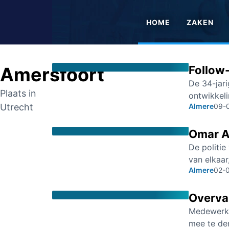
HOME
ZAKEN
Amersfoort
Follow
De 34-jari
Plaats in
ontwikkel
Utrecht
Almere
09-
Omar A
De politie
van elkaa
Almere
02-
Overval
Medewerker
mee te de