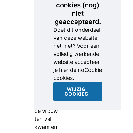
cookies (nog)
beroving
niet
dagelijks
geaccepteerd.
drie uur –
Doet dit onderdeel
was bijna
van deze website
thuis toen
het niet? Voor een
een man
volledig werkende
met
website accepteer
capuchon
je hier de noCookie
op op haar
cookies.
afkwam.
Hij greep
WIJZIG
COOKIES
haar tas,
waardoor
de vrouw
ten val
kwam en