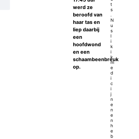
t
werd ze
s
beroofd van
.
N
haar tas en
u
liep daarbij
s
l
een
i
hoofdwond
k
en een
i
k
schaambeenbreuk
m
op.
e
d
i
c
i
j
n
e
n
e
n
h
e
b