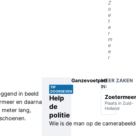
Z
o
e
t
e
r
m
e
e
r
Ganzevoetpad
MEER ZAKEN
IN:
TIP
DOORGEVEN
oggend in beeld
Zoetermee
Help
ermeer en daarna
Plaats in Zuid-
de
Holland
0 meter lang,
politie
tschoenen.
Wie is de man op de camerabeel