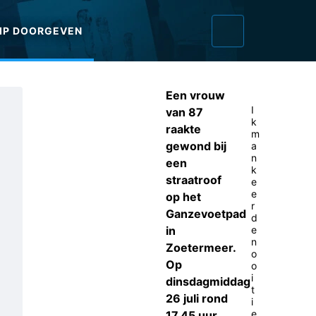
IP DOORGEVEN
Een vrouw
I
van 87
k
raakte
m
gewond bij
a
n
een
k
straatroof
e
e
op het
r
Ganzevoetpad
d
in
e
n
Zoetermeer.
o
Op
o
i
dinsdagmiddag
t
26 juli rond
i
e
17.45 uur