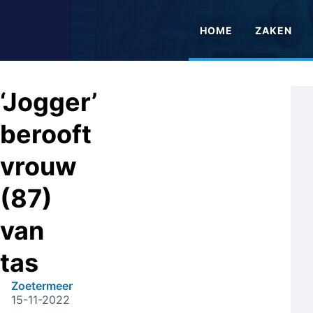
HOME
ZAKEN
‘Jogger’
berooft
vrouw
(87)
van
tas
Zoetermeer
15-11-2022