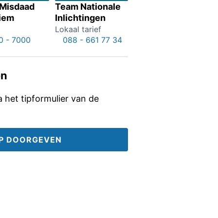
 Misdaad
Team Nationale
iem
Inlichtingen
Lokaal tarief
0 - 7000
088 - 661 77 34
en
ia het tipformulier van de
IP DOORGEVEN