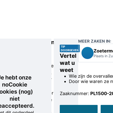
MEER ZAKEN IN:
Signalementen
TIP
Zoeterm
DOORGEVEN
Dader 1
Vertel
Plaats in Z
heeft een
wat u
lichtgetinte
weet
huidskleur,
Wie zijn de overvalle
Je hebt onze
is gezetter
Door wie waren ze m
noCookie
dan zijn
ookies (nog)
handlanger
Zaaknummer:
PL1500-2
niet
en dreigde
eaccepteerd.
met een
et dit onderdeel