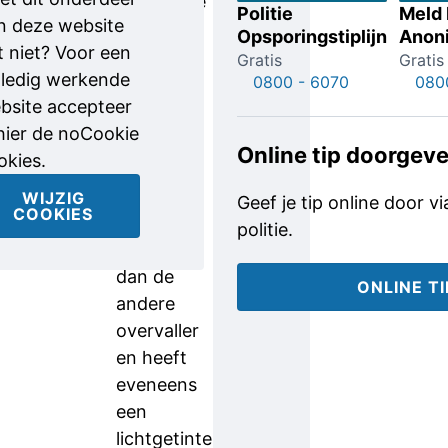
pistool. De
Politie
Meld
n deze website
jas die hij
Opsporingstiplijn
Anon
t niet? Voor een
aan had is
Gratis
Gratis
lledig werkende
van het
0800 - 6070
080
bsite accepteer
merk The
 hier de noCookie
North
Online tip doorgev
okies.
Face.
WIJZIG
Geef je tip online door v
COOKIES
Dader 2 is
politie.
slanker
dan de
ONLINE T
andere
overvaller
en heeft
eveneens
een
lichtgetinte