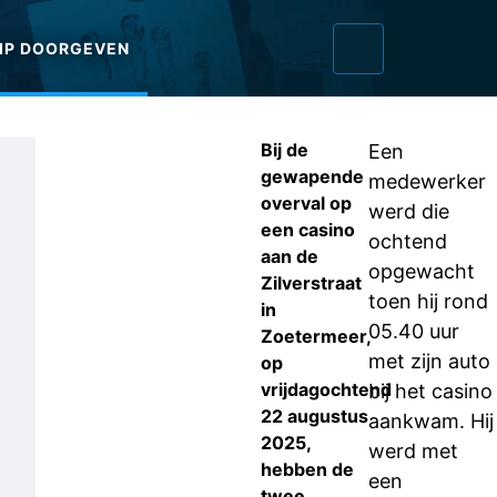
IP DOORGEVEN
Bij de
Een
gewapende
medewerker
overval op
werd die
een casino
ochtend
aan de
opgewacht
Zilverstraat
toen hij rond
in
05.40 uur
Zoetermeer,
met zijn auto
op
vrijdagochtend
bij het casino
22 augustus
aankwam. Hij
2025,
werd met
hebben de
een
twee