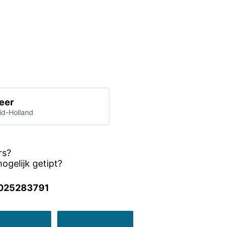
eer
uid-Holland
rs?
ogelijk getipt?
025283791