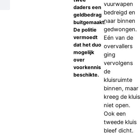
vuurwapen
daders een
bedreigd en
geldbedrag
naar binnen
buitgemaakt.
gedwongen.
De politie
vermoedt
Eén van de
dat het duo
overvallers
mogelijk
ging
over
vervolgens
voorkennis
de
beschikte.
kluisruimte
binnen, maar
kreeg de kluis
niet open.
Ook een
tweede kluis
bleef dicht.